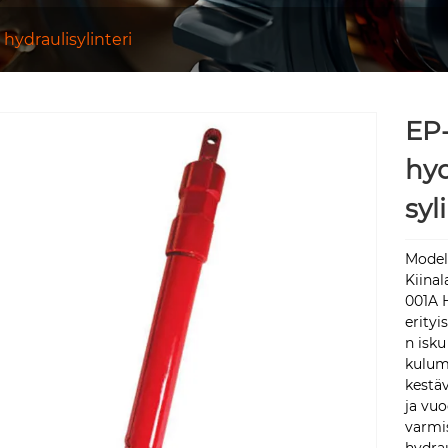
 hydraulisylinteri
EP-
hyd
syl
Model
Kiinal
001A H
erityi
n isk
kulumi
kestäv
ja vuo
varmi