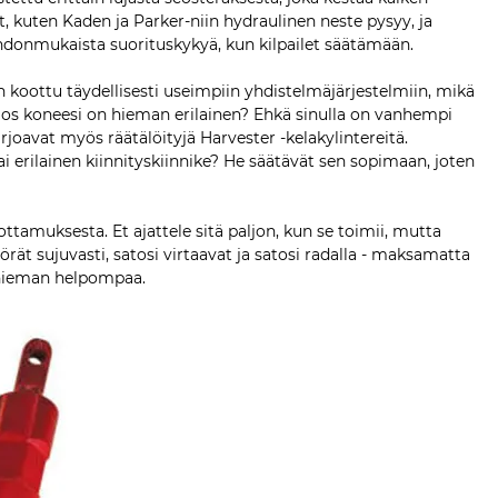
, kuten Kaden ja Parker-niin hydraulinen neste pysyy, ja
johdonmukaista suorituskykyä, kun kilpailet säätämään.
on koottu täydellisesti useimpiin yhdistelmäjärjestelmiin, mikä
ä jos koneesi on hieman erilainen? Ehkä sinulla on vanhempi
arjoavat myös räätälöityjä Harvester -kelakylintereitä.
rilainen kiinnityskiinnike? He säätävät sen sopimaan, joten
ttamuksesta. Et ajattele sitä paljon, kun se toimii, mutta
örät sujuvasti, satosi virtaavat ja satosi radalla - maksamatta
tä hieman helpompaa.