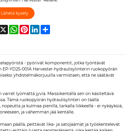
lisylinteri Harvester -kelalle!
Lähetä kysely
acebook
X
WhatsApp
Pinterest
LinkedIn
Share
kelapyöristä - pyörivät komponentit, jotka työntävät
fonin EP-YD25-001A Harvester-hydraulisylinterin ruokopyörän
amiseksi yhdistelmäkorjuuilla varmistaen, että ne säätävät
 varret lyömättä jyviä. Maissikentällä sen on käsiteltävä
a. Tämä ruokopyörän hydraulisylinteri on täällä
nopeutta ja kulmaa pienillä, tarkalla liikkeellä - ei nykäyksiä,
 koneeseen, ja vähemmän jää kentälle.
aan päällä, peittävät lika- ja satojäämät ja työskentelevät
ttu erittäin lujasta seosteräksestä, joka kestää kaiken