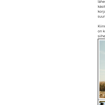
lähe
käsi
korj
suur
Kiin
on k
siih