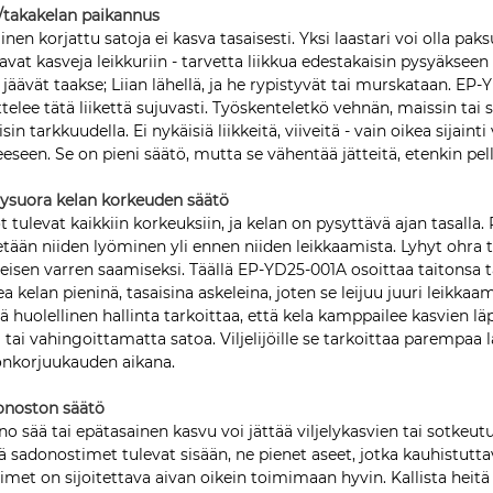
/takakelan paikannus
inen korjattu satoja ei kasva tasaisesti. Yksi laastari voi olla paks
avat kasveja leikkuriin - tarvetta liikkua edestakaisin pysyäkseen o
 jäävät taakse; Liian lähellä, ja he rypistyvät tai murskataan. EP
ttelee tätä liikettä sujuvasti. Työskenteletkö vehnän, maissin tai
isin tarkkuudella. Ei nykäisiä liikkeitä, viiveitä - vain oikea sijai
eseen. Se on pieni säätö, mutta se vähentää jätteitä, etenkin pello
ysuora kelan korkeuden säätö
t tulevat kaikkiin korkeuksiin, ja kelan on pysyttävä ajan tasalla. 
etään niiden lyöminen yli ennen niiden leikkaamista. Lyhyt ohra 
eisen varren saamiseksi. Täällä EP-YD25-001A osoittaa taitonsa t
ea kelan pieninä, tasaisina askeleina, joten se leijuu juuri lei
 huolellinen hallinta tarkoittaa, että kela kamppailee kasvien lä
ä tai vahingoittamatta satoa. Viljelijöille se tarkoittaa parempa
nkorjuukauden aikana.
onoston säätö
o sää tai epätasainen kasvu voi jättää viljelykasvien tai sotkeutune
lä sadonostimet tulevat sisään, ne pienet aseet, jotka kauhistutt
imet on sijoitettava aivan oikein toimimaan hyvin. Kallista hei