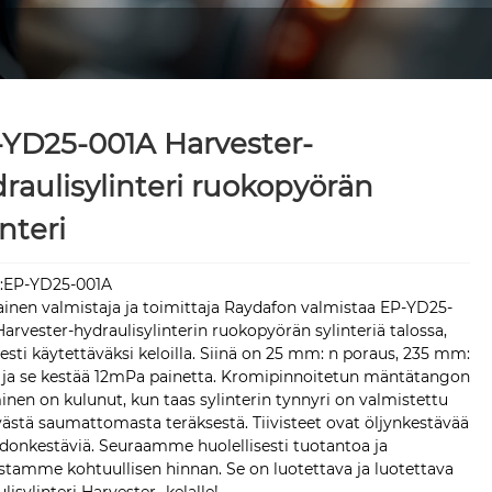
YD25-001A Harvester-
raulisylinteri ruokopyörän
interi
:EP-YD25-001A
ainen valmistaja ja toimittaja Raydafon valmistaa EP-YD25-
arvester-hydraulisylinterin ruokopyörän sylinteriä talossa,
sesti käytettäväksi keloilla. Siinä on 25 mm: n poraus, 235 mm:
u ja se kestää 12mPa painetta. Kromipinnoitetun mäntätangon
nen on kulunut, kun taas sylinterin tynnyri on valmistettu
ästä saumattomasta teräksestä. Tiivisteet ovat öljynkestävää
donkestäviä. Seuraamme huolellisesti tuotantoa ja
stamme kohtuullisen hinnan. Se on luotettava ja luotettava