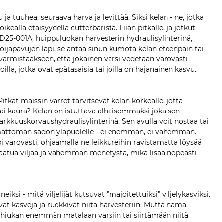
u ja tuuhea, seuraava harva ja levittää. Siksi kelan - ne, jotka
ikealla etäisyydellä cutterbarista. Liian pitkälle, ja jotkut
-YD25-001A, huippuluokan harvesterin hydraulisylinterinä,
 soijapavujen läpi, se antaa sinun kumota kelan eteenpäin tai
nti varmistaakseen, että jokainen varsi vedetään varovasti
illa, jotka ovat epätasaisia tai joilla on hajanainen kasvu.
Pitkät maissin varret tarvitsevat kelan korkealle, jotta
tai kaura? Kelan on istuttava alhaisemmaksi jokaisen
arkkuuskorvaushydraulisylinterinä. Sen avulla voit nostaa tai
kkaamattoman sadon yläpuolelle - ei enemmän, ei vähemmän.
pi varovasti, ohjaamalla ne leikkureihin ravistamatta löysää
a laatua viljaa ja vähemmän menetystä, mikä lisää nopeasti
iksi - mitä viljelijät kutsuvat ”majoitettuiksi” viljelykasviksi.
avat kasveja ja ruokkivat niitä harvesteriin. Mutta nämä
tä hiukan enemmän matalaan varsiin tai siirtämään niitä