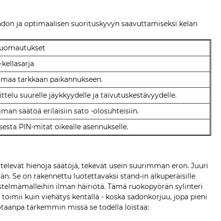
ihdon ja optimaalisen suorituskyvyn saavuttamiseksi kelan
huomautukset
kellasarja
oimaa tarkkaan paikannukseen.
telu suurelle jäykkyydelle ja taivutuskestävyydelle.
iman säätöä erilaisiin sato -olosuhteisiin.
sesta PIN-mitat oikealle asennukselle.
ttelevät hienoja säätöjä, tekevät usein suurimman eron. Juuri
än. Se on rakennettu luotettavaksi stand-in alkuperäisille
hdistelmämalleihin ilman häiriötä. Tämä ruokopyörän sylinteri
 toimii kuin viehätys kentällä - koska sadonkorjuu, jopa pieni
otaanpa tarkemmin missä se todella loistaa: