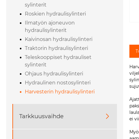
sylinterit
Roskien hydraulisylinteri
Ilmatyön ajoneuvon
hydraulisylinterit
Kaivinosan hydraulisylinteri
Traktorin hydraulisylinteri
T
Teleskooppiset hydrauliset
sylinterit
Harv
vilj
Ohjaus hydraulisylinteri
syli
Hydraulinen nostosylinteri
suju
Harvesterin hydraulisylinteri
Ajat
paks
laul
Tarkkuusvaihde

ei v
Myös
aamu