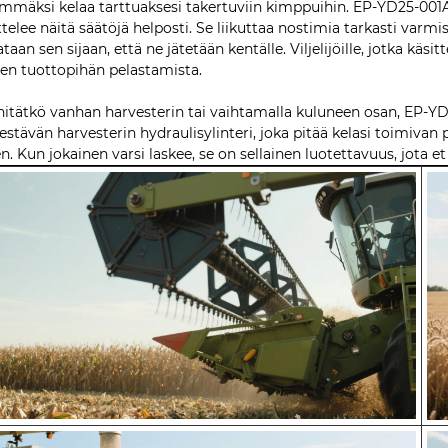
mmäksi kelaa tarttuaksesi takertuviin kimppuihin. EP-YD25-001A,
ttelee näitä säätöjä helposti. Se liikuttaa nostimia tarkasti var
ataan sen sijaan, että ne jätetään kentälle. Viljelijöille, jotka käs
en tuottopihän pelastamista.
nitätkö vanhan harvesterin tai vaihtamalla kuluneen osan, EP-Y
estävän harvesterin hydraulisylinteri, joka pitää kelasi toimivan
en. Kun jokainen varsi laskee, se on sellainen luotettavuus, jota e