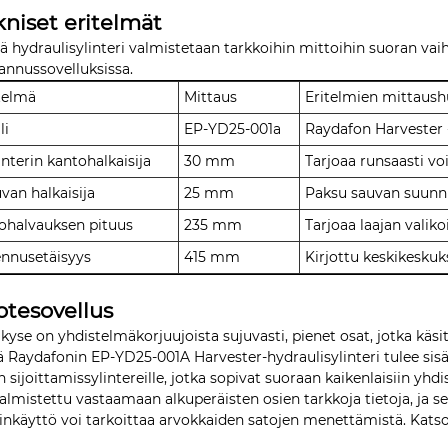
kniset eritelmät
 hydraulisylinteri valmistetaan tarkkoihin mittoihin suoran va
annussovelluksissa.
telmä
Mittaus
Eritelmien mittaus
li
EP-YD25-001a
Raydafon Harvester -
interin kantohalkaisija
30 mm
Tarjoaa runsaasti v
van halkaisija
25 mm
Paksu sauvan suunnit
ohalvauksen pituus
235 mm
Tarjoaa laajan valiko
nnusetäisyys
415 mm
Kirjottu keskikeskuk
otesovellus
kyse on yhdistelmäkorjuujoista sujuvasti, pienet osat, jotka käsi
lä Raydafonin EP-YD25-001A Harvester-hydraulisylinteri tulee sisä
n sijoittamissylintereille, jotka sopivat suoraan kaikenlaisiin y
almistettu vastaamaan alkuperäisten osien tarkkoja tietoja, ja se
inkäyttö voi tarkoittaa arvokkaiden satojen menettämistä. Kats