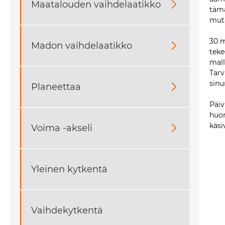
Maatalouden vaihdelaatikko

tämä
muta
30 m
Madon vaihdelaatikko

teke
mall
Tarv
sinu
Planeettaa

Päiv
huom
käsi
Voima -akseli

Yleinen kytkentä
Vaihdekytkentä