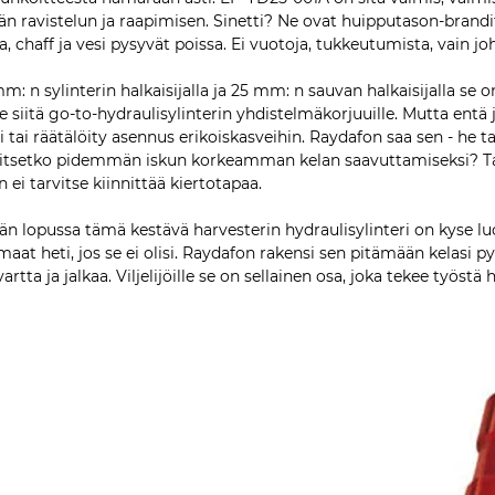
n ravistelun ja raapimisen. Sinetti? Ne ovat huipputason-brandit
, chaff ja vesi pysyvät poissa. Ei vuotoja, tukkeutumista, vain 
m: n sylinterin halkaisijalla ja 25 mm: n sauvan halkaisijalla se 
e siitä go-to-hydraulisylinterin yhdistelmäkorjuuille. Mutta ent
i tai räätälöity asennus erikoiskasveihin. Raydafon saa sen - he t
itsetko pidemmän iskun korkeamman kelan saavuttamiseksi? Tai e
n ei tarvitse kiinnittää kiertotapaa.
än lopussa tämä kestävä harvesterin hydraulisylinteri on kyse luo
aat heti, jos se ei olisi. Raydafon rakensi sen pitämään kelasi py
vartta ja jalkaa. Viljelijöille se on sellainen osa, joka tekee työs