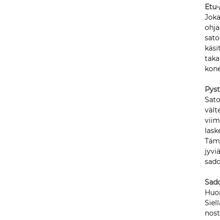
Etu-
Joka
ohja
sato
käsi
taka
kone
Pyst
Sato
vält
viim
lask
Tämä
jyvi
sado
Sad
Huon
Siel
nost