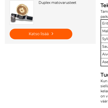
Duplex matovarusteet
Te
Tämä
paik
Eri
Mal
Katso lisää
Syl
Sau
Aiv
Ase
Tu
Kun 
siel
kela
on v
väär