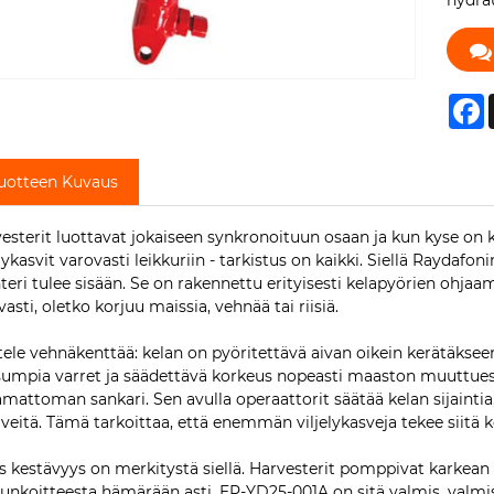
hydrau
F
uotteen Kuvaus
esterit luottavat jokaiseen synkronoituun osaan ja kun kyse on 
elykasvit varovasti leikkuriin - tarkistus on kaikki. Siellä Rayda
nteri tulee sisään. Se on rakennettu erityisesti kelapyörien ohja
vasti, oletko korjuu maissia, vehnää tai riisiä.
tele vehnäkenttää: kelan on pyöritettävä aivan oikein kerätäkseen
umpia varret ja säädettävä korkeus nopeasti maaston muuttuess
amattoman sankari. Sen avulla operaattorit säätää kelan sijaintia, 
iiveitä. Tämä tarkoittaa, että enemmän viljelykasveja tekee siitä
 kestävyys on merkitystä siellä. Harvesterit pomppivat karkean m
nkoitteesta hämärään asti. EP-YD25-001A on sitä valmis, valmiste