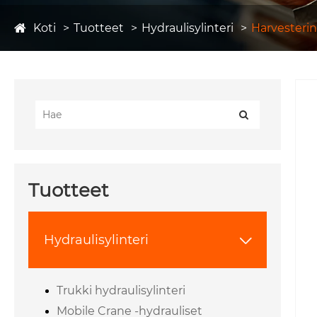
Koti
Tuotteet
Hydraulisylinteri
Harvesterin
Tuotteet
Hydraulisylinteri

Trukki hydraulisylinteri
Mobile Crane -hydrauliset