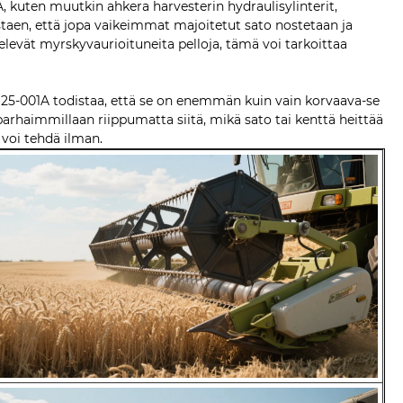
 kuten muutkin ahkera harvesterin hydraulisylinterit,
mistaen, että jopa vaikeimmat majoitetut sato nostetaan ja
ittelevät myrskyvaurioituneita pelloja, tämä voi tarkoittaa
D25-001A todistaa, että se on enemmän kuin vain korvaava-se
 parhaimmillaan riippumatta siitä, mikä sato tai kenttä heittää
t voi tehdä ilman.