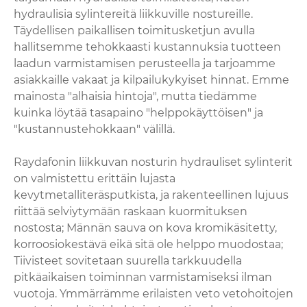
hydraulisia sylintereitä liikkuville nostureille.
Täydellisen paikallisen toimitusketjun avulla
hallitsemme tehokkaasti kustannuksia tuotteen
laadun varmistamisen perusteella ja tarjoamme
asiakkaille vakaat ja kilpailukykyiset hinnat. Emme
mainosta "alhaisia hintoja", mutta tiedämme
kuinka löytää tasapaino "helppokäyttöisen" ja
"kustannustehokkaan" välillä.
Raydafonin liikkuvan nosturin hydrauliset sylinterit
on valmistettu erittäin lujasta
kevytmetalliteräsputkista, ja rakenteellinen lujuus
riittää selviytymään raskaan kuormituksen
nostosta; Männän sauva on kova kromikäsitetty,
korroosiokestävä eikä sitä ole helppo muodostaa;
Tiivisteet sovitetaan suurella tarkkuudella
pitkäaikaisen toiminnan varmistamiseksi ilman
vuotoja. Ymmärrämme erilaisten veto vetohoitojen