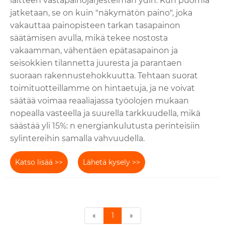
laitteen vastapainojärjestelmän ydin. Kun puomia
jatketaan, se on kuin "näkymätön paino", joka
vakauttaa painopisteen tarkan tasapainon
säätämisen avulla, mikä tekee nostosta
vakaamman, vähentäen epätasapainon ja
seisokkien tilannetta juuresta ja parantaen
suoraan rakennustehokkuutta. Tehtaan suorat
toimituotteillamme on hintaetuja, ja ne voivat
säätää voimaa reaaliajassa työolojen mukaan
nopealla vasteella ja suurella tarkkuudella, mikä
säästää yli 15%: n energiankulutusta perinteisiin
sylintereihin samalla vahvuudella.
Katso lisää >>
Lähetä kysely >>
«
1
»