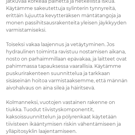
jatkuvaa korkeaa painetta ja hetkellistä iskua.
Käytämme sakeutettuja sylinterin tynnyreitä,
erittäin lujuutta kevytteräksen mäntätangoja ja
monen passihitsausrakenteita yleisen jäykkyyden
varmistamiseksi.
Toiseksi vakaa laajennus ja vetäytyminen. Jos
hydraulinen toiminta ravistuu nostamisen aikana,
nosto on parhaimmillaan epävakaa, ja laitteet ovat
pahimmassa tapauksessa vaarallisia. Käytämme
puskurirakenteen suunnittelua ja tarkkaan
sisäseinän hoitoa varmistaaksemme, että männän
aivohalvaus on aina sileä ja häiritsevä.
Kolmanneksi, vuotojen vastainen rakenne on
tiukka. Tuodut tiivistyskomponentit,
kaksoissuunnittelun ja pölyrenkaat käytetään
tiivisteen ikääntymisen riskin vähentämiseen ja
ylläpitosyklin laajentamiseen.