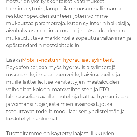
nosturien yksityiskohtaiset vaatimukset
toimintarytmin, lämpötilan nousun hallinnan ja
reaktionopeuden suhteen, joten voimme
mukauttaa parametreja, kuten sylinterin halkaisija,
aivohalvaus, rajapinta-muoto jne. Asiakkaiden on
mukauduttava markkinoilla sopeutua valtavirran ja
epästandardin nostolaitteisiin.
Lisäksi
Mobiili -nosturin hydrauliset sylinterit
,
Raydafon tarjoaa myös hydraulisia sylinterejä
roskakorille, ilma -ajoneuvoille, kaivinkoneille ja
muille laitteille. Itse kehitettyjen maatalouden
vaihdelaatikoiden, matovaihteisten ja PTO-
lähtöakselien avulla tuotelinja kattaa hydraulisten
ja voimansiirtojärjestelmien avainosat, jotka
toteuttavat todella modulaarisen yhdistelmän ja
keskitetyt hankinnat.
Tuotteitamme on käytetty laajasti liikkuvien