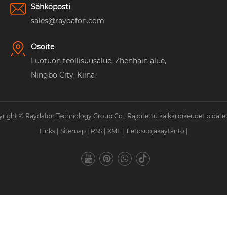
Sähköposti
sales@raydafon.com
Osoite
Luotuon teollisuusalue, Zhenhain alue,
Ningbo City, Kiina
right © Raydafon Technology Group Co., Rajoitettu kaikki oikeudet pidäte
Links
|
Sitemap
|
RSS
|
XML
|
Tietosuojakäytäntö
|