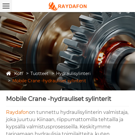
Koti
Tuotteet
Hydraulisylinteri
Mobile Crane -hydrauliset sylinterit
Mobile Crane -hydrauliset sylinterit
Raydafon
on tunnettu hydraulisylinterin valmistaja,
joka juurtuu Kiinaan, riippumattomilla tehtailla ja
kypsällä valmistusprosesseilla. Keskitymme
tarjoamaan hydraulisia toimilaitteita, kuten