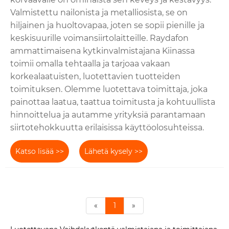
Valmistettu nailonista ja metalliosista, se on
hiljainen ja huoltovapaa, joten se sopii pienille ja
keskisuurille voimansiirtolaitteille. Raydafon
ammattimaisena kytkinvalmistajana Kiinassa
toimii omalla tehtaalla ja tarjoaa vakaan
korkealaatuisten, luotettavien tuotteiden
toimituksen. Olemme luotettava toimittaja, joka
painottaa laatua, taattua toimitusta ja kohtuullista
hinnoittelua ja autamme yrityksiä parantamaan
siirtotehokkuutta erilaisissa käyttöolosuhteissa.
Katso lisää >>
Lähetä kysely >>
«
1
»