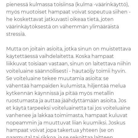
pienessä kulmassa toisiinsa (kulma -väärinkäyttö),
myös muotoiset hampaat voivat sopeutua siihen -
he koskettavat jatkuvasti oikeaa tietä, joten
väärinkäytöksestä on vähemmän ylimääräistä
stressiä.
Mutta on joitain asioita, jotka sinun on muistettava
käytettäessä vaihdelaitetta. Koska hampaat
liikkuvat toisiaan vastaan, sinun on laitettava niihin
voiteluaine säännöllisesti - hautaöljy toimii hyvin.
Se voiteluaine tekee muutamia asioita: se
vähentää hampaiden kulumista, hiljentää melua
kytkennän käynnissä ja pitää myös metallin
ruostumasta ja auttaa jäähdyttämään asioita. Jos
et käytä tarpeeksi voiteluainetta tai jos voiteluaine
vanhenee ja lakkaa toimimasta, hampaat kuluvat
nopeammin ja muuttuvat liian kuumiksi. Joskus
hampaat voivat jopa takertua yhteen (se on
naarmuta) tai rikkoa, ja se sekoittaa laitteen