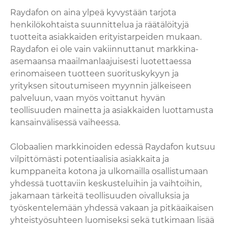
Raydafon on aina ylpeä kyvystään tarjota
henkilökohtaista suunnittelua ja räätälöityjä
tuotteita asiakkaiden erityistarpeiden mukaan.
Raydafon ei ole vain vakiinnuttanut markkina-
asemaansa maailmanlaajuisesti luotettaessa
erinomaiseen tuotteen suorituskykyyn ja
yrityksen sitoutumiseen myynnin jälkeiseen
palveluun, vaan myös voittanut hyvän
teollisuuden mainetta ja asiakkaiden luottamusta
kansainvälisessä vaiheessa.
Globaalien markkinoiden edessä Raydafon kutsuu
vilpittömästi potentiaalisia asiakkaita ja
kumppaneita kotona ja ulkomailla osallistumaan
yhdessä tuottaviin keskusteluihin ja vaihtoihin,
jakamaan tärkeitä teollisuuden oivalluksia ja
työskentelemään yhdessä vakaan ja pitkäaikaisen
yhteistyösuhteen luomiseksi sekä tutkimaan lisää