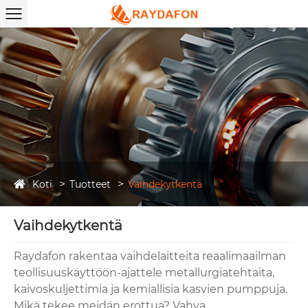
Koti
Tuotteet
Vaihdekytkentä
Vaihdekytkentä
Raydafon rakentaa vaihdelaitteita reaalimaailman
teollisuuskäyttöön-ajattele metallurgiatehtaita,
kaivoskuljettimia ja kemiallisia kasvien pumppuja.
Mikä tekee meidän erottua? Vahva