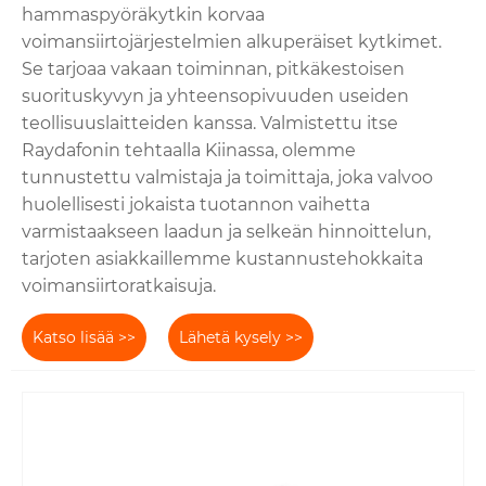
hammaspyöräkytkin korvaa
voimansiirtojärjestelmien alkuperäiset kytkimet.
Se tarjoaa vakaan toiminnan, pitkäkestoisen
suorituskyvyn ja yhteensopivuuden useiden
teollisuuslaitteiden kanssa. Valmistettu itse
Raydafonin tehtaalla Kiinassa, olemme
tunnustettu valmistaja ja toimittaja, joka valvoo
huolellisesti jokaista tuotannon vaihetta
varmistaakseen laadun ja selkeän hinnoittelun,
tarjoten asiakkaillemme kustannustehokkaita
voimansiirtoratkaisuja.
Katso lisää >>
Lähetä kysely >>