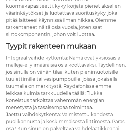
kuormakapasiteetti, kyky korjata pienet akselien
väärinkäytökset ja luotettava suorituskyky, joka
pitää laitteesi käynnissä ilman hikkaa. Olemme
tarkentaneet näitä osia vuosia, joten saat
siirtokomponentin, johon voit luottaa.
Tyypit rakenteen mukaan
Integraal vaihde kytkentä: Nämä ovat yksiosaisia ​​
malleja-ei ylimääräisiä osia koottavaksi. Täydellinen,
jos sinulla on vähän tilaa, kuten pienimuotoisille
tuulettimille tai vesipumppuille, joissa jokaisella
tuumalla on merkitystä. Raydafonissa emme
leikkaa kulmia tarkkuudella täällä; Tiukka
koneistus tarkoittaa vähemmän energian
menetystä ja tasaisempaa toimintaa.
Jaettu vaihdekytkentä: Valmistettu kahdesta
puolikannusta ja keskimmäisestä liittimestä. Paras
osa? Kun sinun on palveltava vaihdelaatikkoa tai