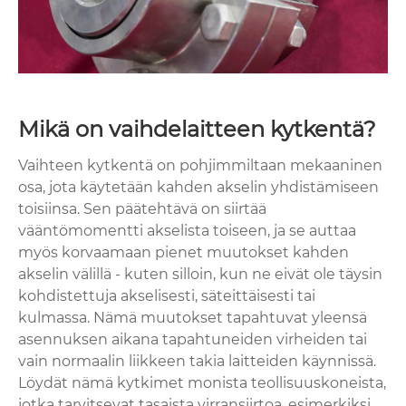
Mikä on vaihdelaitteen kytkentä?
Vaihteen kytkentä on pohjimmiltaan mekaaninen
osa, jota käytetään kahden akselin yhdistämiseen
toisiinsa. Sen päätehtävä on siirtää
vääntömomentti akselista toiseen, ja se auttaa
myös korvaamaan pienet muutokset kahden
akselin välillä - kuten silloin, kun ne eivät ole täysin
kohdistettuja akselisesti, säteittäisesti tai
kulmassa. Nämä muutokset tapahtuvat yleensä
asennuksen aikana tapahtuneiden virheiden tai
vain normaalin liikkeen takia laitteiden käynnissä.
Löydät nämä kytkimet monista teollisuuskoneista,
jotka tarvitsevat tasaista virransiirtoa, esimerkiksi