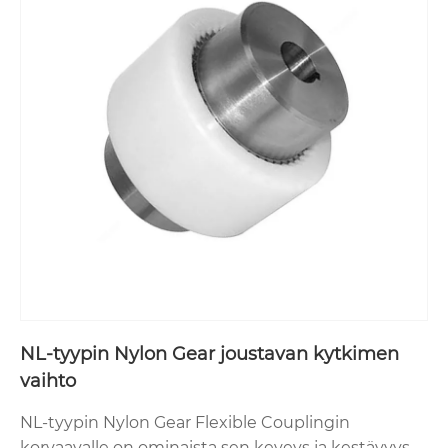
NL-tyypin Nylon Gear joustavan kytkimen
vaihto
NL-tyypin Nylon Gear Flexible Couplingin
korvaavalle on ominaista sen keveys ja kestävyys.