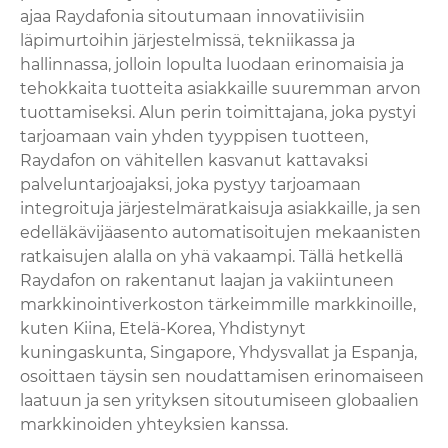
ajaa Raydafonia sitoutumaan innovatiivisiin
läpimurtoihin järjestelmissä, tekniikassa ja
hallinnassa, jolloin lopulta luodaan erinomaisia ​​ja
tehokkaita tuotteita asiakkaille suuremman arvon
tuottamiseksi. Alun perin toimittajana, joka pystyi
tarjoamaan vain yhden tyyppisen tuotteen,
Raydafon on vähitellen kasvanut kattavaksi
palveluntarjoajaksi, joka pystyy tarjoamaan
integroituja järjestelmäratkaisuja asiakkaille, ja sen
edelläkävijäasento automatisoitujen mekaanisten
ratkaisujen alalla on yhä vakaampi. Tällä hetkellä
Raydafon on rakentanut laajan ja vakiintuneen
markkinointiverkoston tärkeimmille markkinoille,
kuten Kiina, Etelä-Korea, Yhdistynyt
kuningaskunta, Singapore, Yhdysvallat ja Espanja,
osoittaen täysin sen noudattamisen erinomaiseen
laatuun ja sen yrityksen sitoutumiseen globaalien
markkinoiden yhteyksien kanssa.