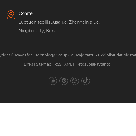
Osoite
Luotuon teollisuusalue, Zhenhain alue,
Ningbo City, Kiina
right © Raydafon Technology Group Co., Rajoitettu kaikki oikeudet pidäte
Links
|
Sitemap
|
RSS
|
XML
|
Tietosuojakäytäntö
|