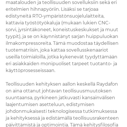
maatalouden ja teollisuuden sovelluksiin sekä eri
eritelmien hihnapyöriin. Lisäksi se tarjoaa
edistyneitä RTO-ympäristönsuojelulaitteita,
kattavia työstötyökaluja (mukaan lukien CNC-
sorvi, jyrsintäkoneet, koneistuskeskukset ja muut
tyypit), ja se on käynnistänyt sarjan huippuluokan
ilmakompressoreita. Tämä muodostaa täydellisen
tuotematriisin, joka kattaa sovellusskenaariot
useilla toimialoilla, jotka kykenevät tyydyttämään
eri asiakkaiden monipuoliset tarpeet tuotanto- ja
käyttöprosesseissaan.
Teollisuuden kehityksen aallon keskellä Raydafon
on aina ottanut johtavan teollisuusmuutoksen
suuntaansa, pyrkineen jatkuvasti kansainvälisen
laajentumisen asetteluun, edistymisen
johdonmukaisesti teknologisessa tutkimuksessa
ja kehityksessä ja edistämällä teollisuusrakenteen
päivittämistä ja optimointia. Tämä kehitysfilosofia