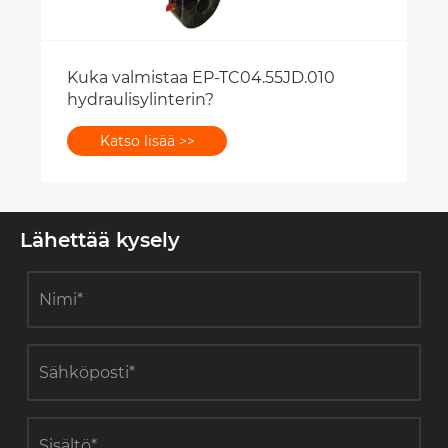
Mitä etuja rengaspyörän käytöstä on
planeettavaihteistossa?
Katso lisää >>
Lähettää kysely