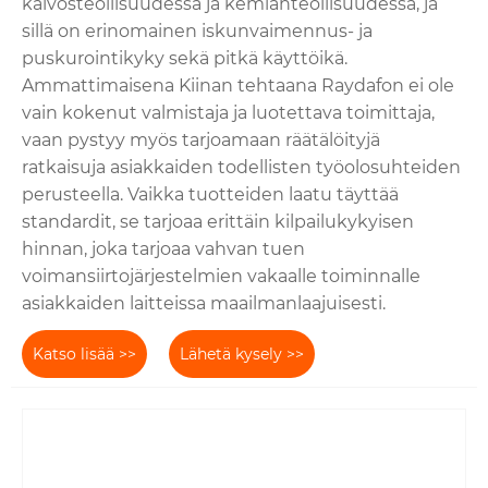
kaivosteollisuudessa ja kemianteollisuudessa, ja
sillä on erinomainen iskunvaimennus- ja
puskurointikyky sekä pitkä käyttöikä.
Ammattimaisena Kiinan tehtaana Raydafon ei ole
vain kokenut valmistaja ja luotettava toimittaja,
vaan pystyy myös tarjoamaan räätälöityjä
ratkaisuja asiakkaiden todellisten työolosuhteiden
perusteella. Vaikka tuotteiden laatu täyttää
standardit, se tarjoaa erittäin kilpailukykyisen
hinnan, joka tarjoaa vahvan tuen
voimansiirtojärjestelmien vakaalle toiminnalle
asiakkaiden laitteissa maailmanlaajuisesti.
Katso lisää >>
Lähetä kysely >>