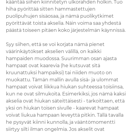
kääntää siihen kiinnitetyn ulkorahden holkin. Tuo
hiha pyörittää sitten hammastettujen
puolipuhujen sisäosaa, ja nämä puolikytkimet
pyörittävät toista akselia. Näin voima saa yhdestä
päästä toiseen pitäen koko järjestelmän käynnissä.
Syy siihen, että se voi korjata nämä pienet
väärinkäytökset akselien välillä, on kaikki
hampaiden muodossa. Suurimman osan ajasta
hampaat ovat kaarevia (he kutsuvat sitä
kruunattuksi hampaiksi) tai niiden muoto on
muokattu. Tämän mallin avulla sisä- ja ulommat
hampaat voivat liikkua hiukan suhteessa toisiinsa,
kun ne ovat silmukoita. Esimerkiksi, jos nämä kaksi
akselia ovat hiukan säteittäisesti - tarkoittaen, että
yksi on hiukan toisen sivulle - kaarevat hampaat
voivat liukua hampaan leveyttä pitkin. Tällä tavalla
he pysyvät kiinni kunnolla, ja vääntömomentti
siirtyy silti ilman ongelmia. Jos akselit ovat