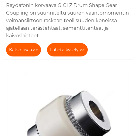
Raydafonin korvaava GICLZ Drum Shape Gear
Coupling on suunniteltu suuren vääntömomentin
voimansiirtoon raskaan teollisuuden koneissa –
ajatellaan terästehtaat, sementtitehtaat ja
kaivoslaitteet.
Katso lisää >>
Lähetä kysely >>