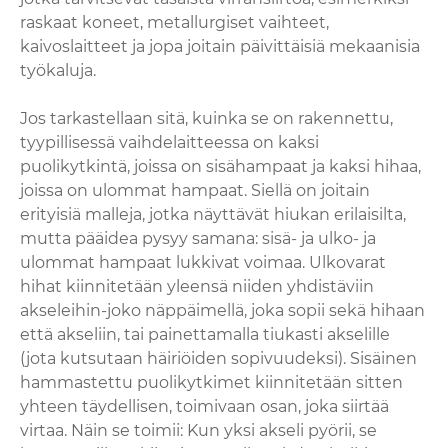
raskaat koneet, metallurgiset vaihteet,
kaivoslaitteet ja jopa joitain päivittäisiä mekaanisia
työkaluja.
Jos tarkastellaan sitä, kuinka se on rakennettu,
tyypillisessä vaihdelaitteessa on kaksi
puolikytkintä, joissa on sisähampaat ja kaksi hihaa,
joissa on ulommat hampaat. Siellä on joitain
erityisiä malleja, jotka näyttävät hiukan erilaisilta,
mutta pääidea pysyy samana: sisä- ja ulko- ja
ulommat hampaat lukkivat voimaa. Ulkovarat
hihat kiinnitetään yleensä niiden yhdistäviin
akseleihin-joko näppäimellä, joka sopii sekä hihaan
että akseliin, tai painettamalla tiukasti akselille
(jota kutsutaan häiriöiden sopivuudeksi). Sisäinen
hammastettu puolikytkimet kiinnitetään sitten
yhteen täydellisen, toimivaan osan, joka siirtää
virtaa. Näin se toimii: Kun yksi akseli pyörii, se