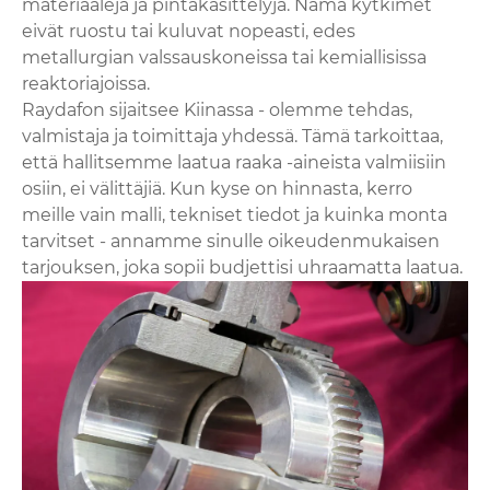
materiaaleja ja pintakäsittelyjä. Nämä kytkimet
eivät ruostu tai kuluvat nopeasti, edes
metallurgian valssauskoneissa tai kemiallisissa
reaktoriajoissa.
Raydafon sijaitsee Kiinassa - olemme tehdas,
valmistaja ja toimittaja yhdessä. Tämä tarkoittaa,
että hallitsemme laatua raaka -aineista valmiisiin
osiin, ei välittäjiä. Kun kyse on hinnasta, kerro
meille vain malli, tekniset tiedot ja kuinka monta
tarvitset - annamme sinulle oikeudenmukaisen
tarjouksen, joka sopii budjettisi uhraamatta laatua.