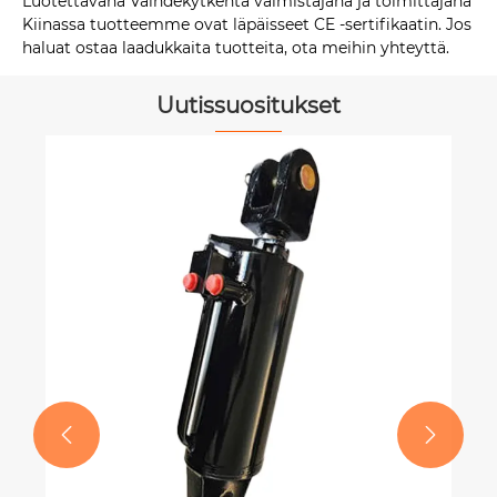
Luotettavana Vaihdekytkentä valmistajana ja toimittajana
Kiinassa tuotteemme ovat läpäisseet CE -sertifikaatin. Jos
haluat ostaa laadukkaita tuotteita, ota meihin yhteyttä.
Uutissuositukset

