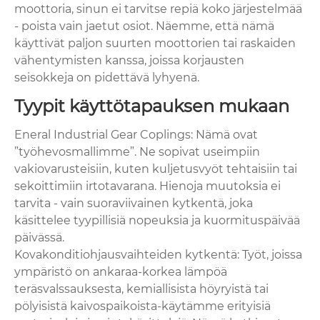
moottoria, sinun ei tarvitse repiä koko järjestelmää
- poista vain jaetut osiot. Näemme, että nämä
käyttivät paljon suurten moottorien tai raskaiden
vähentymisten kanssa, joissa korjausten
seisokkeja on pidettävä lyhyenä.
Tyypit käyttötapauksen mukaan
Eneral Industrial Gear Coplings: Nämä ovat
”työhevosmallimme”. Ne sopivat useimpiin
vakiovarusteisiin, kuten kuljetusvyöt tehtaisiin tai
sekoittimiin irtotavarana. Hienoja muutoksia ei
tarvita - vain suoraviivainen kytkentä, joka
käsittelee tyypillisiä nopeuksia ja kuormituspäivää
päivässä.
Kovakonditiohjausvaihteiden kytkentä: Työt, joissa
ympäristö on ankaraa-korkea lämpöä
teräsvalssauksesta, kemiallisista höyryistä tai
pölyisistä kaivospaikoista-käytämme erityisiä