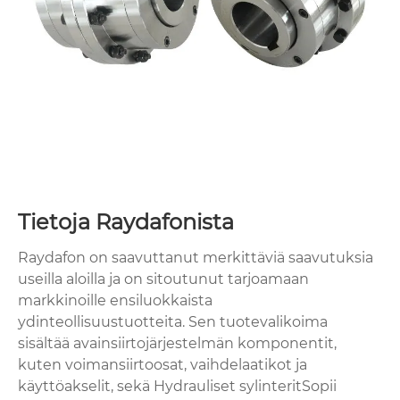
Tietoja Raydafonista
Raydafon on saavuttanut merkittäviä saavutuksia
useilla aloilla ja on sitoutunut tarjoamaan
markkinoille ensiluokkaista
ydinteollisuustuotteita. Sen tuotevalikoima
sisältää avainsiirtojärjestelmän komponentit,
kuten voimansiirtoosat, vaihdelaatikot ja
käyttöakselit, sekä H
ydrauliset sylinterit
Sopii