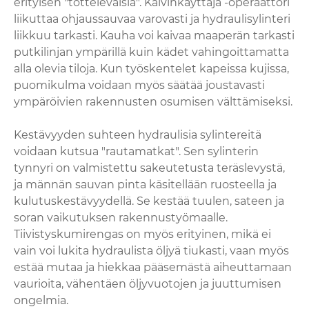
erityisen "tottelevaisia". Kaivinkäyttäjä -operaattori
liikuttaa ohjaussauvaa varovasti ja hydraulisylinteri
liikkuu tarkasti. Kauha voi kaivaa maaperän tarkasti
putkilinjan ympärillä kuin kädet vahingoittamatta
alla olevia tiloja. Kun työskentelet kapeissa kujissa,
puomikulma voidaan myös säätää joustavasti
ympäröivien rakennusten osumisen välttämiseksi.
Kestävyyden suhteen hydraulisia sylintereitä
voidaan kutsua "rautamatkat". Sen sylinterin
tynnyri on valmistettu sakeutetusta teräslevystä,
ja männän sauvan pinta käsitellään ruosteella ja
kulutuskestävyydellä. Se kestää tuulen, sateen ja
soran vaikutuksen rakennustyömaalle.
Tiivistyskumirengas on myös erityinen, mikä ei
vain voi lukita hydraulista öljyä tiukasti, vaan myös
estää mutaa ja hiekkaa pääsemästä aiheuttamaan
vaurioita, vähentäen öljyvuotojen ja juuttumisen
ongelmia.