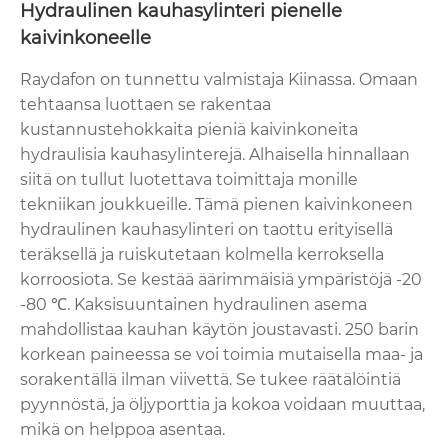
Hydraulinen kauhasylinteri pienelle
kaivinkoneelle
Raydafon on tunnettu valmistaja Kiinassa. Omaan
tehtaansa luottaen se rakentaa
kustannustehokkaita pieniä kaivinkoneita
hydraulisia kauhasylinterejä. Alhaisella hinnallaan
siitä on tullut luotettava toimittaja monille
tekniikan joukkueille. Tämä pienen kaivinkoneen
hydraulinen kauhasylinteri on taottu erityisellä
teräksellä ja ruiskutetaan kolmella kerroksella
korroosiota. Se kestää äärimmäisiä ympäristöjä -20
-80 ℃. Kaksisuuntainen hydraulinen asema
mahdollistaa kauhan käytön joustavasti. 250 barin
korkean paineessa se voi toimia mutaisella maa- ja
sorakentällä ilman viivettä. Se tukee räätälöintiä
pyynnöstä, ja öljyporttia ja kokoa voidaan muuttaa,
mikä on helppoa asentaa.