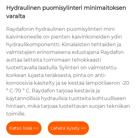
Hydraulinen puomisylinteri minimaitoksen
varalta
Raydafonin hydraulinen puomisylinteri mini
kaivinkoneelle on pienten kaivinkoneiden ydin
hydraulikomponentti. Kiinalaisten tehtaiden ja
valmistajien erinomaisena edustajana Raydafon
auttaa laitteita toimimaan tehokkaasti
luotettavalla laadulla. Sylinteri on valmistettu
korkean lujasta teräksestä, pinta on anti-
korroosivia käsitelty ja se kestää lämpötilaeron -20
° C-70 ° C. Raydafon tarjoaa kestäviä ja
käytännöllisiä hydraulisia tuotteita kohtuulliseen
hintaan, mikä tarjoaa luotettavan suojan tekniikan
toimille.
Katso lisää >>
Lähetä kysely >>