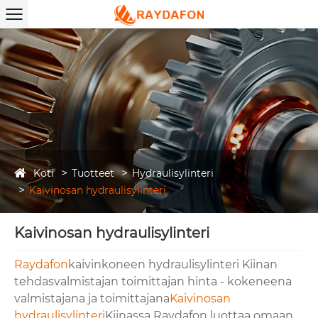
Koti
Tuotteet
Hydraulisylinteri
Kaivinosan hydraulisylinteri
Kaivinosan hydraulisylinteri
Raydafon
kaivinkoneen hydraulisylinteri Kiinan
tehdasvalmistajan toimittajan hinta - kokeneena
valmistajana ja toimittajana
Kaivinosan
hydraulisylinteri
Kiinassa Raydafon luottaa omaan