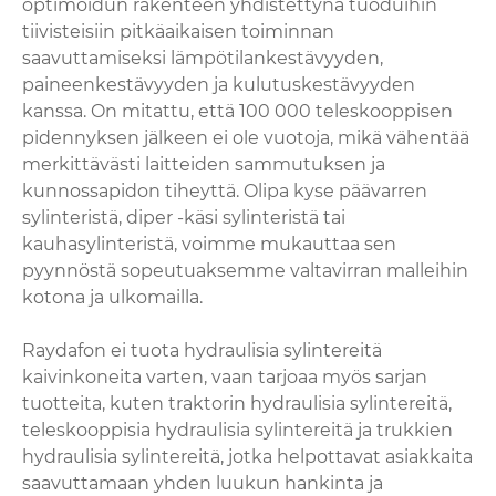
optimoidun rakenteen yhdistettynä tuoduihin
tiivisteisiin pitkäaikaisen toiminnan
saavuttamiseksi lämpötilankestävyyden,
paineenkestävyyden ja kulutuskestävyyden
kanssa. On mitattu, että 100 000 teleskooppisen
pidennyksen jälkeen ei ole vuotoja, mikä vähentää
merkittävästi laitteiden sammutuksen ja
kunnossapidon tiheyttä. Olipa kyse päävarren
sylinteristä, diper -käsi sylinteristä tai
kauhasylinteristä, voimme mukauttaa sen
pyynnöstä sopeutuaksemme valtavirran malleihin
kotona ja ulkomailla.
Raydafon ei tuota hydraulisia sylintereitä
kaivinkoneita varten, vaan tarjoaa myös sarjan
tuotteita, kuten traktorin hydraulisia sylintereitä,
teleskooppisia hydraulisia sylintereitä ja trukkien
hydraulisia sylintereitä, jotka helpottavat asiakkaita
saavuttamaan yhden luukun hankinta ja