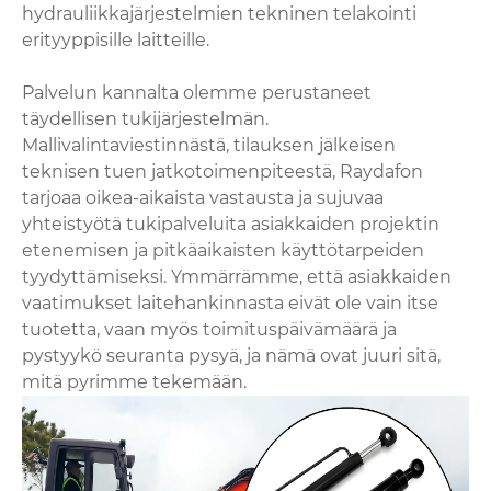
hydrauliikkajärjestelmien tekninen telakointi
erityyppisille laitteille.
Palvelun kannalta olemme perustaneet
täydellisen tukijärjestelmän.
Mallivalintaviestinnästä, tilauksen jälkeisen
teknisen tuen jatkotoimenpiteestä, Raydafon
tarjoaa oikea-aikaista vastausta ja sujuvaa
yhteistyötä tukipalveluita asiakkaiden projektin
etenemisen ja pitkäaikaisten käyttötarpeiden
tyydyttämiseksi. Ymmärrämme, että asiakkaiden
vaatimukset laitehankinnasta eivät ole vain itse
tuotetta, vaan myös toimituspäivämäärä ja
pystyykö seuranta pysyä, ja nämä ovat juuri sitä,
mitä pyrimme tekemään.