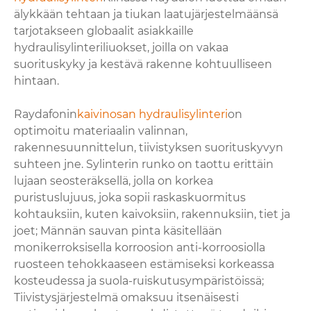
älykkään tehtaan ja tiukan laatujärjestelmäänsä
tarjotakseen globaalit asiakkaille
hydraulisylinteriliuokset, joilla on vakaa
suorituskyky ja kestävä rakenne kohtuulliseen
hintaan.
Raydafonin
kaivinosan hydraulisylinteri
on
optimoitu materiaalin valinnan,
rakennesuunnittelun, tiivistyksen suorituskyvyn
suhteen jne. Sylinterin runko on taottu erittäin
lujaan seosteräksellä, jolla on korkea
puristuslujuus, joka sopii raskaskuormitus
kohtauksiin, kuten kaivoksiin, rakennuksiin, tiet ja
joet; Männän sauvan pinta käsitellään
monikerroksisella korroosion anti-korroosiolla
ruosteen tehokkaaseen estämiseksi korkeassa
kosteudessa ja suola-ruiskutusympäristöissä;
Tiivistysjärjestelmä omaksuu itsenäisesti