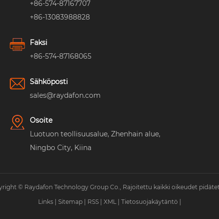
+86-574-87167707
+86-13083988828
Faksi
+86-574-87168065
Sähköposti
sales@raydafon.com
Osoite
Luotuon teollisuusalue, Zhenhain alue,
Ningbo City, Kiina
right © Raydafon Technology Group Co., Rajoitettu kaikki oikeudet pidäte
Links
|
Sitemap
|
RSS
|
XML
|
Tietosuojakäytäntö
|