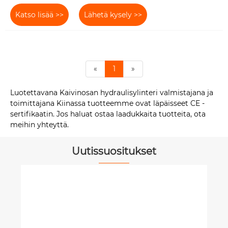
Katso lisää >>
Lähetä kysely >>
«
1
»
Luotettavana Kaivinosan hydraulisylinteri valmistajana ja
toimittajana Kiinassa tuotteemme ovat läpäisseet CE -
sertifikaatin. Jos haluat ostaa laadukkaita tuotteita, ota
meihin yhteyttä.
Uutissuositukset