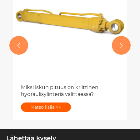


Miksi iskun pituus on kriittinen
hydraulisylinteriä valittaessa?
Katso lisää >>
Lähettää kysely