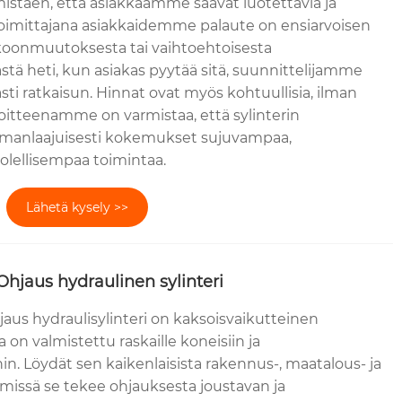
staen, että asiakkaamme saavat luotettavia ja
 Toimittajana asiakkaidemme palaute on ensiarvoisen
 koonmuutoksesta tai vaihtoehtoisesta
 heti, kun asiakas pyytää sitä, suunnittelijamme
sti ratkaisun. Hinnat ovat myös kohtuullisia, ilman
itteenamme on varmistaa, että sylinterin
manlaajuisesti kokemukset sujuvampaa,
olellisempaa toimintaa.
Lähetä kysely >>
hjaus hydraulinen sylinteri
aus hydraulisylinteri on kaksoisvaikutteinen
 on valmistettu raskaille koneisiin ja
n. Löydät sen kaikenlaisista rakennus-, maatalous- ja
 - missä se tekee ohjauksesta joustavan ja