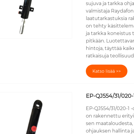
sujuva ja tarkka oh
valmistaja Raydafon
laatutarkastuksia r
on tehty käsittelem
ja tarkka koneistus t
pitkään. Luotettavan
hintoja, täyttää kai
ratkaisuja teollisuud
Katso lisää >>
EP-QJ554/31/020-1
EP-QJ554/31/020-1 -o
on rakennettu erityis
sen maataloudesta, r
ohjauksen hallinta j