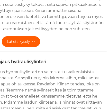
sen suorituskyky tekevät siitä sopivan pitkäaikaiseen,
äyttöympäristöön. Kiinan ammattimaisena
n ei ole vain luotettava toimittaja, vaan tarjoaa myös
ttelun varmistaen, että tämä tuote täyttää käytännön
t asennuksen ja kestävyyden helpon suhteen.
Lähetä kysely >>
aus hydraulisylinteri
s hydraulisylinteri on valmistettu kaikenlaisista
oneista. Se sopii tiettyihin laitemalleihin, mikä antaa
a apua ohjauksessa. Raydafon, Kiinan tehdas, joka on
ikaa. Teemme nämä sylinterit itse ja toimittamme
ka ovat työskennelleet kanssamme, tietävät, että he
n. Pidämme laadun kiinteänä, ja hinnat ovat riittävän
staamaan siihen, mitä eri asiakkaat tarvitsevat, kun