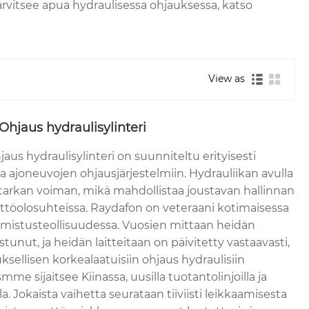
tarvitsee apua hydraulisessa ohjauksessa, katso
View as
Ohjaus hydraulisylinteri
aus hydraulisylinteri on suunniteltu erityisesti
 ajoneuvojen ohjausjärjestelmiin. Hydrauliikan avulla
 tarkan voiman, mikä mahdollistaa joustavan hallinnan
yttöolosuhteissa. Raydafon on veteraani kotimaisessa
almistusteollisuudessa. Vuosien mittaan heidän
tunut, ja heidän laitteitaan on päivitetty vastaavasti,
sellisen korkealaatuisiin ohjaus hydraulisiin
mme sijaitsee Kiinassa, uusilla tuotantolinjoilla ja
lla. Jokaista vaihetta seurataan tiiviisti leikkaamisesta