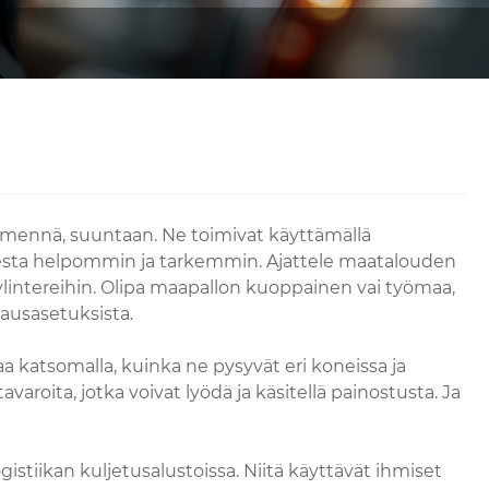
yy mennä, suuntaan. Ne toimivat käyttämällä
sesta helpommin ja tarkemmin. Ajattele maatalouden
 sylintereihin. Olipa maapallon kuoppainen vai työmaa,
jausasetuksista.
 katsomalla, kuinka ne pysyvät eri koneissa ja
ita, jotka voivat lyödä ja käsitellä painostusta. Ja
ogistiikan kuljetusalustoissa. Niitä käyttävät ihmiset