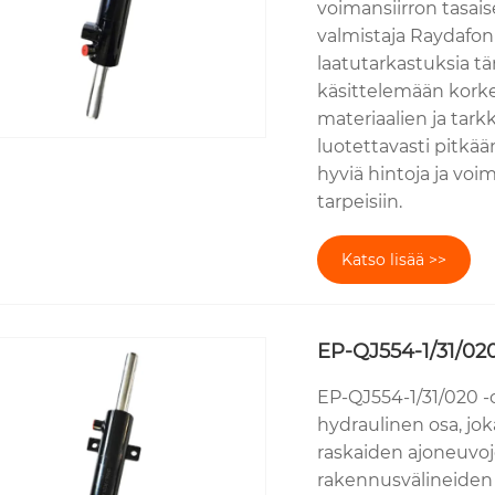
voimansiirron tasai
valmistaja Raydafon
laatutarkastuksia t
käsittelemään korke
materiaalien ja tarkk
luotettavasti pitkä
hyviä hintoja ja voi
tarpeisiin.
Katso lisää >>
EP-QJ554-1/31/020
EP-QJ554-1/31/020 -o
hydraulinen osa, jok
raskaiden ajoneuvoj
rakennusvälineiden j