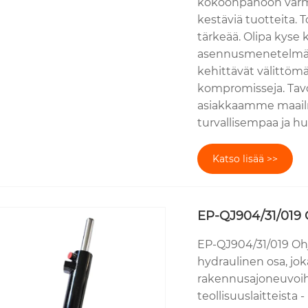
kokoonpanoon varmi
kestäviä tuotteita.
tärkeää. Olipa kyse
asennusmenetelmästä
kehittävät välittömä
kompromisseja. Tavo
asiakkaamme maail
turvallisempaa ja hu
Katso lisää >>
EP-QJ904/31/019 O
EP-QJ904/31/019 Ohj
hydraulinen osa, joka
rakennusajoneuvoihi
teollisuuslaitteista