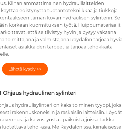
jaus. Kiinan ammattimainen hydraulilaitteiden
 käyttää edistynyttä tuotantotekniikkaa ja tiukkoja
akentaakseen tämän kovan hydraulisen sylinterin. Se
ään korkean kuormituksen työtä. Huippumateriaalit
arkoittavat, että se tiivistyy hyvin ja pysyy vakaana
a toimittajana ja valmistajana Raydafon tarjoaa hyviä
kenlaiset asiakkaiden tarpeet ja tarjoaa tehokkaita
elle.
Lähetä kysely >>
 Ohjaus hydraulinen sylinteri
hjaus hydraulisylinteri on kaksitoiminen tyyppi, joka
esti rakennuskoneisiin ja raskaisiin laitteisiin. Löydät
akennus- ja kaivostyöstä - paikoista, joissa tarkka
a luotettava teho -asia. Me Raydafonissa, kiinalaisessa