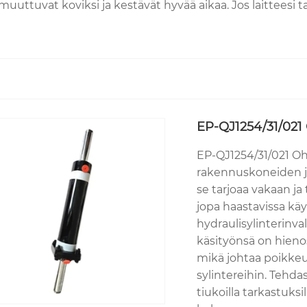
 muuttuvat koviksi ja kestävät hyvää aikaa. Jos laitteesi 
EP-QJ1254/31/021 
EP-QJ1254/31/021 Ohj
rakennuskoneiden ja
se tarjoaa vakaan ja
jopa haastavissa kä
hydraulisylinterinv
käsityönsä on hienos
mikä johtaa poikkeuk
sylintereihin. Tehdas
tiukoilla tarkastuksi