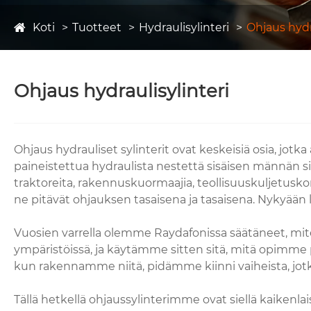
Koti
Tuotteet
Hydraulisylinteri
Ohjaus hydr
Ohjaus hydraulisylinteri
Ohjaus hydrauliset sylinterit ovat keskeisiä osia, jo
paineistettua hydraulista nestettä sisäisen männän
traktoreita, rakennuskuormaajia, teollisuuskuljetuskon
ne pitävät ohjauksen tasaisena ja tasaisena. Nykyään 
Vuosien varrella olemme Raydafonissa säätäneet, mit
ympäristöissä, ja käytämme sitten sitä, mitä opimme 
kun rakennamme niitä, pidämme kiinni vaiheista, jotk
Tällä hetkellä ohjaussylinterimme ovat siellä kaikenlais