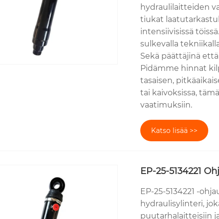
hydraulilaitteiden v
tiukat laatutarkastu
intensiivisissä töiss
sulkevalla tekniikall
Sekä päättäjinä ett
Pidämme hinnat kilpa
tasaisen, pitkäaikai
tai kaivoksissa, täm
vaatimuksiin.
Katso lisää >>
EP-25-5134221 Ohj
EP-25-5134221 -ohjau
hydraulisylinteri, jo
puutarhalaitteisiin