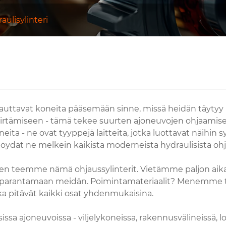
aulisylinteri
tka auttavat koneita pääsemään sinne, missä heidän täyt
 siirtämiseen - tämä tekee suurten ajoneuvojen ohjaami
eita - ne ovat tyyppejä laitteita, jotka luottavat näihin
löydät ne melkein kaikista moderneista hydraulisista oh
en teemme nämä ohjaussylinterit. Vietämme paljon aikaa
parantamaan meidän. Poimintamateriaalit? Menemme tavaro
a pitävät kaikki osat yhdenmukaisina.
issa ajoneuvoissa - viljelykoneissa, rakennusvälineissä, l