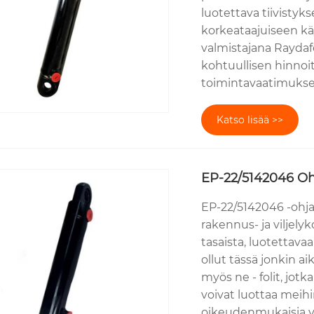
luotettava tiivistyk
korkeataajuiseen k
valmistajana Raydafo
kohtuullisen hinnoi
toimintavaatimukse
Katso lisää >>
EP-22/5142046 Ohj
EP-22/5142046 -ohjau
rakennus- ja viljelyk
tasaista, luotettava
ollut tässä jonkin a
myös ne - folit, jot
voivat luottaa meihi
oikeudenmukaisia va