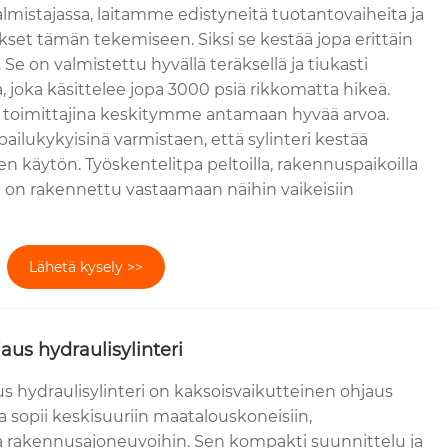
almistajassa, laitamme edistyneitä tuotantovaiheita ja
kset tämän tekemiseen. Siksi se kestää jopa erittäin
ä. Se on valmistettu hyvällä teräksellä ja tiukasti
a, joka käsittelee jopa 3000 psiä rikkomatta hikeä.
ä toimittajina keskitymme antamaan hyvää arvoa.
ilukykyisinä varmistaen, että sylinteri kestää
sen käytön. Työskentelitpa peltoilla, rakennuspaikoilla
ä on rakennettu vastaamaan näihin vaikeisiin
Lähetä kysely >>
aus hydraulisylinteri
s hydraulisylinteri on kaksoisvaikutteinen ohjaus
ka sopii keskisuuriin maatalouskoneisiin,
 ja rakennusajoneuvoihin. Sen kompakti suunnittelu ja