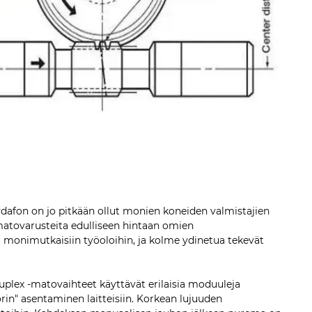
dafon on jo pitkään ollut monien koneiden valmistajien
-matovarusteita edulliseen hintaan omien
u monimutkaisiin työoloihin, ja kolme ydinetua tekevät
plex -matovaihteet käyttävät erilaisia moduuleja
in" asentaminen laitteisiin. Korkean lujuuden