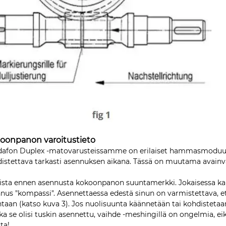
oonpanon varoitustieto
afon Duplex -matovarusteissamme on erilaiset hammasmoduulit 
istettava tarkasti asennuksen aikana. Tässä on muutama avainv
ista ennen asennusta kokoonpanon suuntamerkki. Jokaisessa kak
nus "kompassi". Asennettaessa edestä sinun on varmistettava, 
taan (katso kuva 3). Jos nuolisuunta käännetään tai kohdistetaan 
ka se olisi tuskin asennettu, vaihde -meshingillä on ongelmia, 
ita!