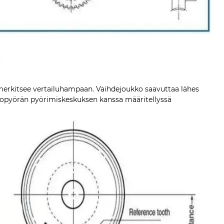
merkitsee vertailuhampaan. Vaihdejoukko saavuttaa lähes
topyörän pyörimiskeskuksen kanssa määritellyssä