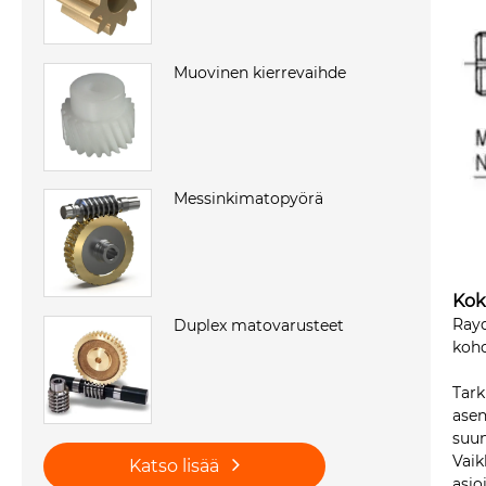
Muovinen kierrevaihde
Messinkimatopyörä
Kok
Rayd
Duplex matovarusteet
kohd
Tark
asen
suun
Vaik
Katso lisää
asio