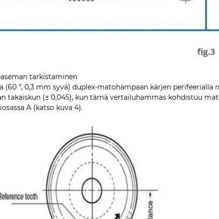
easeman tarkistaminen
a (60 °, 0,3 mm syvä) duplex-matohampaan kärjen perifeerialla 
an takaiskun (± 0,045), kun tämä vertailuhammas kohdistuu ma
iosassa A (katso kuva 4).