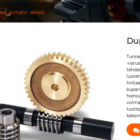
et ja mato -akseli
Du
Tunne
-varus
tehdas
luotet
hintaa
kupari
hienoa
voima
tuotte
kaksi