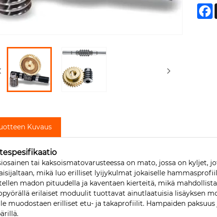
F
uotteen Kuvaus
tespesifikaatio
iosainen tai kaksoismatovarusteessa on mato, jossa on kyljet, jot
aisijaltaan, mikä luo erilliset lyijykulmat jokaiselle hammasprof
tellen madon pituudella ja kaventaen kierteitä, mikä mahdollista
pyörällä erilaiset moduulit tuottavat ainutlaatuisia lisäyksen mo
lle muodostaen erilliset etu- ja takaprofiilit. Hampaiden paksu
rillä.