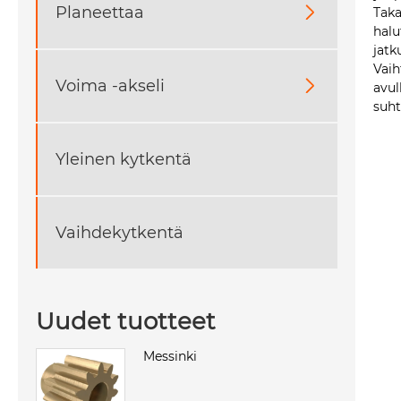
Planeettaa

Taka
halu
jatk
Vaih
Voima -akseli

avul
suht
Yleinen kytkentä
Vaihdekytkentä
Uudet tuotteet
Messinki