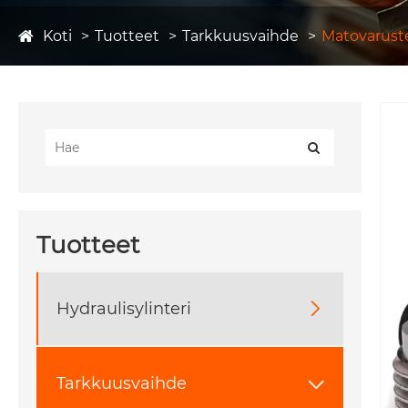
Koti
Tuotteet
Tarkkuusvaihde
Matovaruste
Tuotteet
Hydraulisylinteri

Tarkkuusvaihde
