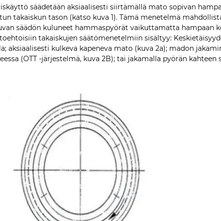
iskäyttö säädetään aksiaalisesti siirtämällä mato sopivan ham
tun takaiskun tason (katso kuva 1). Tämä menetelmä mahdollista
uvan säädön kuluneet hammaspyörät vaikuttamatta hampaan ko
toehtoisiin takaiskujen säätömenetelmiin sisältyy: Keskietäisyy
la; aksiaalisesti kulkeva kapeneva mato (kuva 2a); madon jakamine
eessa (OTT -järjestelmä, kuva 2B); tai jakamalla pyörän kahteen 