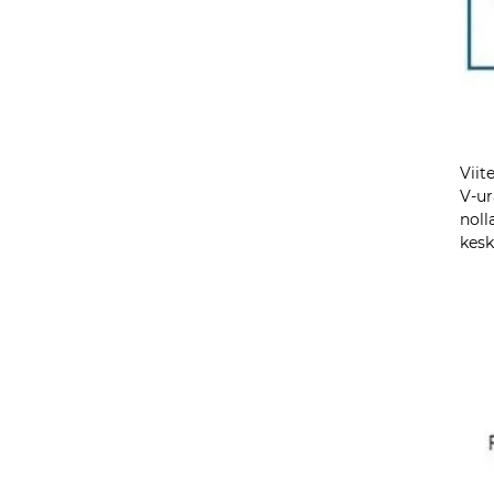
Viit
V-ur
noll
kesk