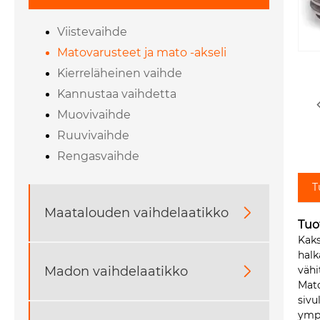
Viistevaihde
Matovarusteet ja mato -akseli
Kierreläheinen vaihde
Kannustaa vaihdetta
Muovivaihde
Ruuvivaihde
Rengasvaihde
T
Maatalouden vaihdelaatikko

Tuo
Kaks
halk
Madon vaihdelaatikko

vähi
Mato
sivu
ympä