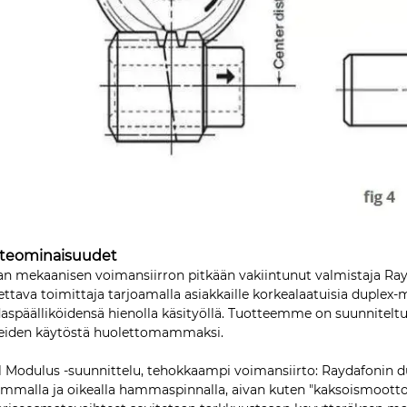
teominaisuudet
an mekaanisen voimansiirron pitkään vakiintunut valmistaja Ray
ettava toimittaja tarjoamalla asiakkaille korkealaatuisia duplex
aspäälliköidensä hienolla käsityöllä. Tuotteemme on suunnitelt
teiden käytöstä huolettomammaksi.
 Modulus -suunnittelu, tehokkaampi voimansiirto: Raydafonin du
mmalla ja oikealla hammaspinnalla, aivan kuten "kaksoismoottor