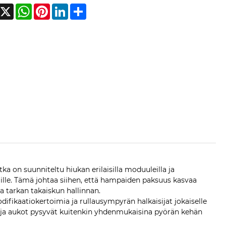
acebook
X
WhatsApp
Pinterest
LinkedIn
Share
ka on suunniteltu hiukan erilaisilla moduuleilla ja
iilille. Tämä johtaa siihen, että hampaiden paksuus kasvaa
a tarkan takaiskun hallinnan.
difikaatiokertoimia ja rullausympyrän halkaisijat jokaiselle
us ja aukot pysyvät kuitenkin yhdenmukaisina pyörän kehän