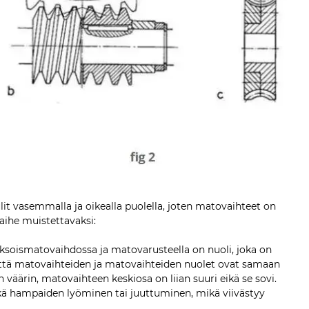
vasemmalla ja oikealla puolella, joten matovaihteet on
aihe muistettavaksi:
soismatovaihdossa ja matovarusteella on nuoli, joka on
että matovaihteiden ja matovaihteiden nuolet ovat samaan
väärin, matovaihteen keskiosa on liian suuri eikä se sovi.
eikä hampaiden lyöminen tai juuttuminen, mikä viivästyy