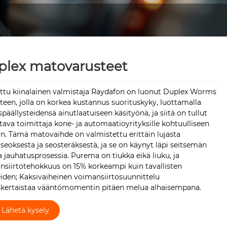
plex matovarusteet
ttu kiinalainen valmistaja Raydafon on luonut Duplex Worms
teen, jolla on korkea kustannus suorituskyky, luottamalla
päällysteidensä ainutlaatuiseen käsityönä, ja siitä on tullut
tava toimittaja kone- ja automaatioyrityksille kohtuulliseen
n. Tämä matovaihde on valmistettu erittäin lujasta
seoksesta ja seosteräksestä, ja se on käynyt läpi seitsemän
 jauhatusprosessia. Purema on tiukka eikä liuku, ja
nsiirtotehokkuus on 15% korkeampi kuin tavallisten
iden; Kaksivaiheinen voimansiirtosuunnittelu
nkertaistaa vääntömomentin pitäen melua alhaisempana.
Lähetä kysely