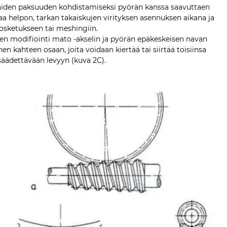
paiden paksuuden kohdistamiseksi pyörän kanssa saavuttaen
a helpon, tarkan takaiskujen virityksen asennuksen aikana ja
sketukseen tai meshingiin.
den modifiointi mato -akselin ja pyörän epäkeskeisen navan
n kahteen osaan, joita voidaan kiertää tai siirtää toisiinsa
säädettävään levyyn (kuva 2C).