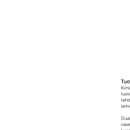
Tuo
Kiin
luot
tehd
lait
Dual
vase