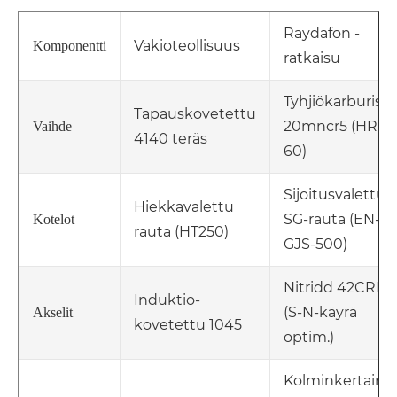
Raydafon -
Vakioteollisuus
Komponentti
ratkaisu
Tyhjiökarburisoi
Tapauskovetettu
20mncr5 (HRC
Vaihde
4140 teräs
60)
Sijoitusvalettu
Hiekkavalettu
SG-rauta (EN-
Kotelot
rauta (HT250)
GJS-500)
Nitridd 42CRM
Induktio-
(S-N-käyrä
Akselit
kovetettu 1045
optim.)
Kolminkertaine