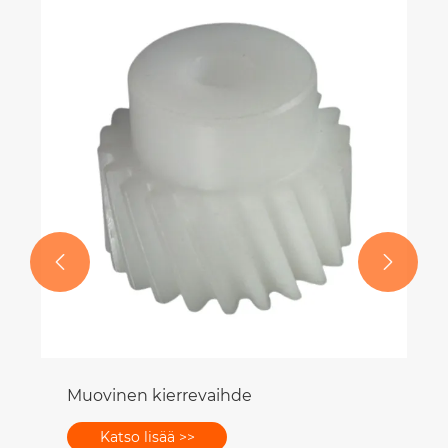


Muovinen kierrevaihde
Katso lisää >>