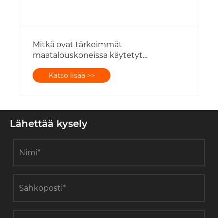
Mitkä ovat tärkeimmät
maatalouskoneissa käytetyt
maatalousvaihteistotyypit?
Katso lisää >>
Lähettää kysely