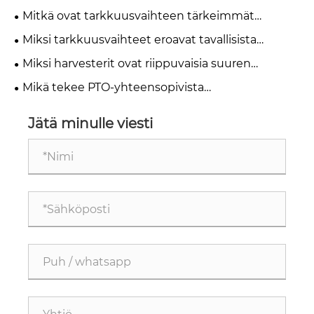
sovelluksiin?
Mitkä ovat tarkkuusvaihteen tärkeimmät
ominaisuudet?
Miksi tarkkuusvaihteet eroavat tavallisista
teollisuusvaihteista?
Miksi harvesterit ovat riippuvaisia ​​suuren
vääntömomentin maatalouden vaihteistoista?
Mikä tekee PTO-yhteensopivista
maatalousvaihteistoista laajan käytön
maataloudessa?
Jätä minulle viesti