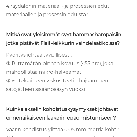
4.raydafonin materiaali- ja prosessien edut
materiaalien ja prosessin eduista?
Mitkä ovat yleisimmät syyt hammashampaisiin,
jotka pistävät Flail -leikkurin vaihdelaatikoissa?
Pyöritys johtaa tyypillisesti:
① Riittämätön pinnan kovuus (<55 hrc), joka
mahdollistaa mikro-halkeamat
② voiteluaineen viskositeetin hajoaminen
satojätteen sisäänpääsyn vuoksi
Kuinka akselin kohdistuskysymykset johtavat
ennenaikaiseen laakerin epäonnistumiseen?
Väärin kohdistus ylittää 0,05 mm metriä kohti: