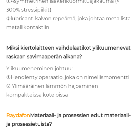
①Asymmetrinen laakerikuormitusjakauma (>
300% stressipiikit)
②lubricant-kalvon repeämä, joka johtaa metallista
metallikontaktiin
Miksi kiertolaitteen vaihdelaatikot ylikuumenevat
raskaan savimaaperän aikana?
Ylikuumeneminen johtuu:
①Hendlenty operaatio, joka on nimellismomentti
② Ylimääräinen lämmön hajoaminen
kompakteissa koteloissa
Raydafon
Materiaali- ja prosessien edut materiaali-
ja prosessietuista?