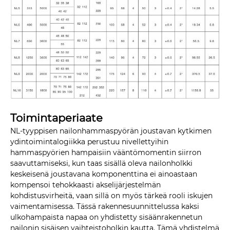
Toimintaperiaate
NL-tyyppisen nailonhammaspyörän joustavan kytkimen
ydintoimintalogiikka perustuu nivellettyihin
hammaspyörien hampaisiin vääntömomentin siirron
saavuttamiseksi, kun taas sisällä oleva nailonholkki
keskeisenä joustavana komponenttina ei ainoastaan ​​
kompensoi tehokkaasti akselijärjestelmän
kohdistusvirheitä, vaan sillä on myös tärkeä rooli iskujen
vaimentamisessa. Tässä rakennesuunnittelussa kaksi
ulkohampaista napaa on yhdistetty sisäänrakennetun
nailonin sisäisen vaihteistoholkin kautta. Tämä yhdistelmä