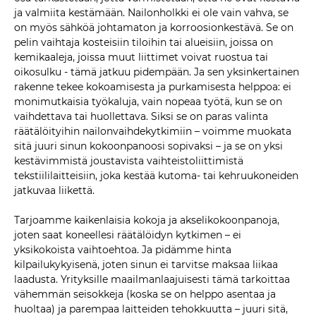
ja valmiita kestämään. Nailonholkki ei ole vain vahva, se
on myös sähköä johtamaton ja korroosionkestävä. Se on
pelin vaihtaja kosteisiin tiloihin tai alueisiin, joissa on
kemikaaleja, joissa muut liittimet voivat ruostua tai
oikosulku - tämä jatkuu pidempään. Ja sen yksinkertainen
rakenne tekee kokoamisesta ja purkamisesta helppoa: ei
monimutkaisia ​​työkaluja, vain nopeaa työtä, kun se on
vaihdettava tai huollettava. Siksi se on paras valinta
räätälöityihin nailonvaihdekytkimiin – voimme muokata
sitä juuri sinun kokoonpanoosi sopivaksi – ja se on yksi
kestävimmistä joustavista vaihteistoliittimistä
tekstiililaitteisiin, joka kestää kutoma- tai kehruukoneiden
jatkuvaa liikettä.
Tarjoamme kaikenlaisia ​​kokoja ja akselikokoonpanoja,
joten saat koneellesi räätälöidyn kytkimen – ei
yksikokoista vaihtoehtoa. Ja pidämme hinta
kilpailukykyisenä, joten sinun ei tarvitse maksaa liikaa
laadusta. Yrityksille maailmanlaajuisesti tämä tarkoittaa
vähemmän seisokkeja (koska se on helppo asentaa ja
huoltaa) ja parempaa laitteiden tehokkuutta – juuri sitä,