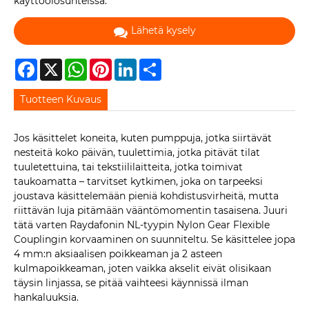
käyttöolosuhteissa.
Lähetä kysely
Facebook
X
WhatsApp
Pinterest
LinkedIn
Share
Tuotteen Kuvaus
Jos käsittelet koneita, kuten pumppuja, jotka siirtävät
nesteitä koko päivän, tuulettimia, jotka pitävät tilat
tuuletettuina, tai tekstiililaitteita, jotka toimivat
taukoamatta – tarvitset kytkimen, joka on tarpeeksi
joustava käsittelemään pieniä kohdistusvirheitä, mutta
riittävän luja pitämään vääntömomentin tasaisena. Juuri
tätä varten Raydafonin NL-tyypin Nylon Gear Flexible
Couplingin korvaaminen on suunniteltu. Se käsittelee jopa
4 mm:n aksiaalisen poikkeaman ja 2 asteen
kulmapoikkeaman, joten vaikka akselit eivät olisikaan
täysin linjassa, se pitää vaihteesi käynnissä ilman
hankaluuksia.