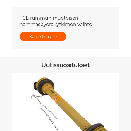
Uutissuositukset
Kuinka materiaalin valinta vaikuttaa
matovaihteiston osien
kulumiskestävyyteen?
Katso lisää >>