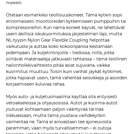
nopeasti.
Otetaan esimerkiksi teollisuuskoneet. Tämä kytkin sopii
erinomaisesti moottoreiden kytkemiseen pumppuihin tai
kompressoreihin. Kun nämä koneet käyvät, ne lähettävät
usein äkillisiä iskukuormituksia järjestelmän läpi, mutta
NL-tyypin Nylon Gear Flexible Coupling helpottaa
vaikutusta ja auttaa koko kokoonpanoa kestämään
pidempään. Ja kuljetinlinjoilla – tiedossa, niillä, jotka
siirtävät materiaaleja jatkuvasti tehtaissa – tämä teollinen
nailonholkkivaihteisto pitää asiat sujuvana, vaikka
kuormitus muuttuu. Toisin kuin vanhat jäykät kytkimet,
jotka hajoavat usein, tämä vähentää seisokkeja ja asioiden
korjaamiseen kuluvaa rahaa.
Myös auto- ja kuljetusmaailma käyttää sitä erityisesti
vetoakseleissa ja ohjausosissa. Autot ja kuorma-autot
joutuvat kohtaamaan paljon vääntyvää tärinää
liikkuessaan, mutta tämä joustava vaihdekytkin
vaimentaa ne. Tämä ei ainoastaan ​​tee ajoneuvosta
paremman, vaan myös turvallisemman – ei outoja