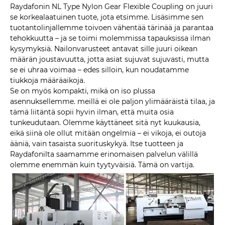
Raydafonin NL Type Nylon Gear Flexible Coupling on juuri
se korkealaatuinen tuote, jota etsimme. Lisäsimme sen
tuotantolinjallemme toivoen vähentää tärinää ja parantaa
tehokkuutta – ja se toimi molemmissa tapauksissa ilman
kysymyksiä. Nailonvarusteet antavat sille juuri oikean
määrän joustavuutta, jotta asiat sujuvat sujuvasti, mutta
se ei uhraa voimaa – edes silloin, kun noudatamme
tiukkoja määräaikoja.
Se on myös kompakti, mikä on iso plussa
asennuksellemme. meillä ei ole paljon ylimääräistä tilaa, ja
tämä liitäntä sopii hyvin ilman, että muita osia
tunkeudutaan. Olemme käyttäneet sitä nyt kuukausia,
eikä siinä ole ollut mitään ongelmia – ei vikoja, ei outoja
ääniä, vain tasaista suorituskykyä. Itse tuotteen ja
Raydafonilta saamamme erinomaisen palvelun välillä
olemme enemmän kuin tyytyväisiä. Tämä on vartija.