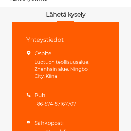
Lähetä kysely
Yhteystiedot
Osoite

Luotuon teollisuusalue,
Zhenhain alue, Ningbo
City, Kiina
Puh

+86-574-87167707
Sähköposti
