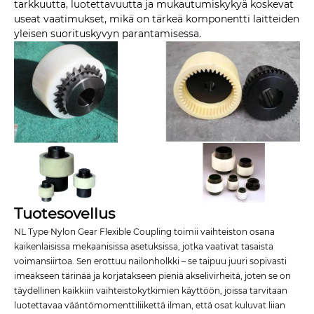
tarkkuutta, luotettavuutta ja mukautumiskykyä koskevat
useat vaatimukset, mikä on tärkeä komponentti laitteiden
yleisen suorituskyvyn parantamisessa.
Tuotesovellus
NL Type Nylon Gear Flexible Coupling toimii vaihteiston osana
kaikenlaisissa mekaanisissa asetuksissa, jotka vaativat tasaista
voimansiirtoa. Sen erottuu nailonholkki – se taipuu juuri sopivasti
imeäkseen tärinää ja korjatakseen pieniä akselivirheitä, joten se on
täydellinen kaikkiin vaihteistokytkimien käyttöön, joissa tarvitaan
luotettavaa vääntömomenttiliikettä ilman, että osat kuluvat liian