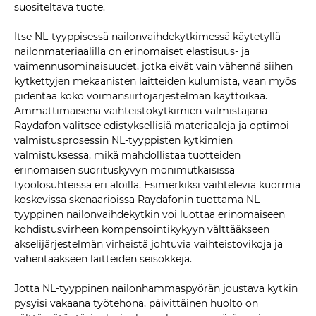
suositeltava tuote.
Itse NL-tyyppisessä nailonvaihdekytkimessä käytetyllä
nailonmateriaalilla on erinomaiset elastisuus- ja
vaimennusominaisuudet, jotka eivät vain vähennä siihen
kytkettyjen mekaanisten laitteiden kulumista, vaan myös
pidentää koko voimansiirtojärjestelmän käyttöikää.
Ammattimaisena vaihteistokytkimien valmistajana
Raydafon valitsee edistyksellisiä materiaaleja ja optimoi
valmistusprosessin NL-tyyppisten kytkimien
valmistuksessa, mikä mahdollistaa tuotteiden
erinomaisen suorituskyvyn monimutkaisissa
työolosuhteissa eri aloilla. Esimerkiksi vaihtelevia kuormia
koskevissa skenaarioissa Raydafonin tuottama NL-
tyyppinen nailonvaihdekytkin voi luottaa erinomaiseen
kohdistusvirheen kompensointikykyyn välttääkseen
akselijärjestelmän virheistä johtuvia vaihteistovikoja ja
vähentääkseen laitteiden seisokkeja.
Jotta NL-tyyppinen nailonhammaspyörän joustava kytkin
pysyisi vakaana työtehona, päivittäinen huolto on