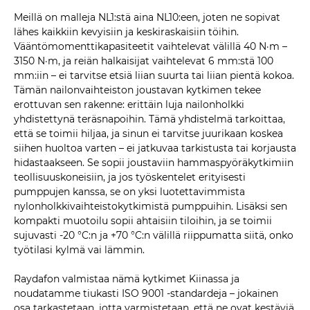
Meillä on malleja NL1:stä aina NL10:een, joten ne sopivat
lähes kaikkiin kevyisiin ja keskiraskaisiin töihin.
Vääntömomenttikapasiteetit vaihtelevat välillä 40 N·m –
3150 N·m, ja reiän halkaisijat vaihtelevat 6 mm:stä 100
mm:iin – ei tarvitse etsiä liian suurta tai liian pientä kokoa.
Tämän nailonvaihteiston joustavan kytkimen tekee
erottuvan sen rakenne: erittäin luja nailonholkki
yhdistettynä teräsnapoihin. Tämä yhdistelmä tarkoittaa,
että se toimii hiljaa, ja sinun ei tarvitse juurikaan koskea
siihen huoltoa varten – ei jatkuvaa tarkistusta tai korjausta
hidastaakseen. Se sopii joustaviin hammaspyöräkytkimiin
teollisuuskoneisiin, ja jos työskentelet erityisesti
pumppujen kanssa, se on yksi luotettavimmista
nylonholkkivaihteistokytkimistä pumppuihin. Lisäksi sen
kompakti muotoilu sopii ahtaisiin tiloihin, ja se toimii
sujuvasti -20 °C:n ja +70 °C:n välillä riippumatta siitä, onko
työtilasi kylmä vai lämmin.
Raydafon valmistaa nämä kytkimet Kiinassa ja
noudatamme tiukasti ISO 9001 -standardeja – jokainen
osa tarkastetaan, jotta varmistetaan, että ne ovat kestäviä