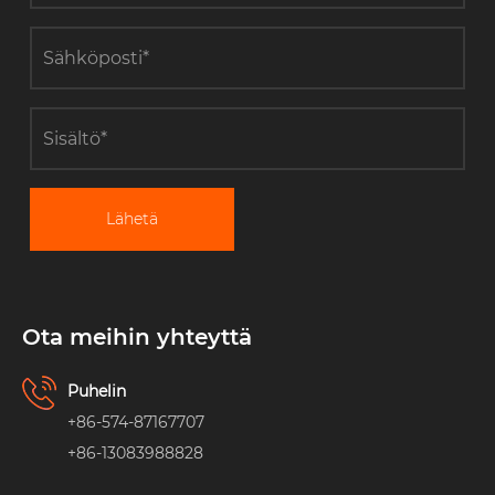
Lähetä
Ota meihin yhteyttä
Puhelin
+86-574-87167707
+86-13083988828