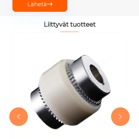
Lähetä

Liittyvät tuotteet
GICLZ-rummun muotoisen
hammaspyöräkytkimen vaihto
Katso lisää >>

