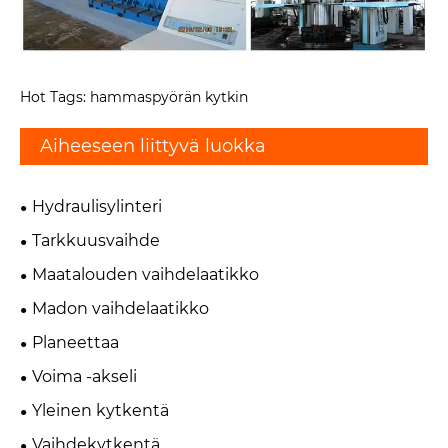
Hot Tags: hammaspyörän kytkin
Aiheeseen liittyvä luokka
Hydraulisylinteri
Tarkkuusvaihde
Maatalouden vaihdelaatikko
Madon vaihdelaatikko
Planeettaa
Voima -akseli
Yleinen kytkentä
Vaihdekytkentä