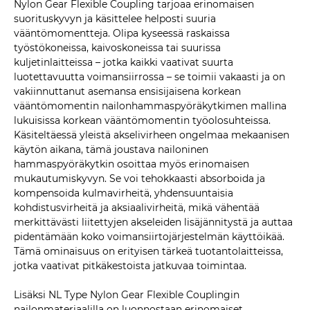
Nylon Gear Flexible Coupling tarjoaa erinomaisen
suorituskyvyn ja käsittelee helposti suuria
vääntömomentteja. Olipa kyseessä raskaissa
työstökoneissa, kaivoskoneissa tai suurissa
kuljetinlaitteissa – jotka kaikki vaativat suurta
luotettavuutta voimansiirrossa – se toimii vakaasti ja on
vakiinnuttanut asemansa ensisijaisena korkean
vääntömomentin nailonhammaspyöräkytkimen mallina
lukuisissa korkean vääntömomentin työolosuhteissa.
Käsiteltäessä yleistä akselivirheen ongelmaa mekaanisen
käytön aikana, tämä joustava nailoninen
hammaspyöräkytkin osoittaa myös erinomaisen
mukautumiskyvyn. Se voi tehokkaasti absorboida ja
kompensoida kulmavirheitä, yhdensuuntaisia ​​
kohdistusvirheitä ja aksiaalivirheitä, mikä vähentää
merkittävästi liitettyjen akseleiden lisäjännitystä ja auttaa
pidentämään koko voimansiirtojärjestelmän käyttöikää.
Tämä ominaisuus on erityisen tärkeä tuotantolaitteissa,
jotka vaativat pitkäkestoista jatkuvaa toimintaa.
Lisäksi NL Type Nylon Gear Flexible Couplingin
nailonmateriaalilla on luonnostaan ​​erinomaiset