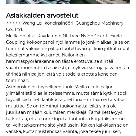
Asiakkaiden arvostelut
⭐⭐⭐⭐⭐ Wang Lei, koneinsinööri, Guangzhou Machinery
Co., Ltd.
Meillä on ollut Raydafonin NL Type Nylon Gear Flexible
Coupling kokoonpanolinjoillamme jo jonkin aikaa, ja se on
toiminut vakaasti – paljon luotettavampi kuin jotkut muut
kokeilemamme kytkimet. Nailoninen
hammaspyörärakenne on tässä erottuva: se siirtää
vääntömomenttia tasaisesti, ei nykiviä siirtoja ja vähentää
tärinää niin paljon, että voit todella erottaa koneiden
toiminnan.
Asennuskin oli täydellinen tuuli. Meillä ei ole paljon
ylimääräistä tilaa laitteissamme, mutta tämä kytkin sopii
täydellisesti heti laatikosta otettuna – mitään ei tarvitse
muuttaa. Se on toiminut taukoamatta, eikä siinä ole
juurikaan mitään kulumisen merkkejä; Tämä kestävyys
tarkoittaa, että emme lopeta tuotantoa korjataksemme
tai vaihtaaksemme sitä yhtä usein. Kaiken kaikkiaan se on
vankka, kustannustehokas valinta, joka tekee juuri sen,