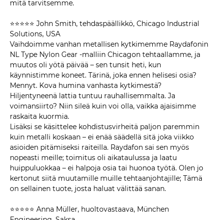
mitä tarvitsemme.
⭐⭐⭐⭐⭐ John Smith, tehdaspäällikkö, Chicago Industrial
Solutions, USA
Vaihdoimme vanhan metallisen kytkimemme Raydafonin
NL Type Nylon Gear -malliin Chicagon tehtaallamme, ja
muutos oli yötä päivää – sen tunsit heti, kun
käynnistimme koneet. Tärinä, joka ennen helisesi osia?
Mennyt. Kova humina vanhasta kytkimestä?
Hiljentyneenä lattia tuntuu rauhallisemmalta. Ja
voimansiirto? Niin sileä kuin voi olla, vaikka ajaisimme
raskaita kuormia.
Lisäksi se käsittelee kohdistusvirheitä paljon paremmin
kuin metalli koskaan – ei enää säädellä sitä joka viikko
asioiden pitämiseksi raiteilla. Raydafon sai sen myös
nopeasti meille; toimitus oli aikataulussa ja laatu
huippuluokkaa – ei halpoja osia tai huonoa työtä. Olen jo
kertonut siitä muutamille muille tehtaanjohtajille; Tämä
on sellainen tuote, josta haluat välittää sanan.
⭐⭐⭐⭐⭐ Anna Müller, huoltovastaava, München
Engineering, Saksa