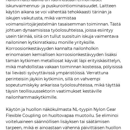
iskunvaimennus- ja puskurointiominaisuudet. Laitteen
käytön aikana se voi vähentää tehokkaasti tärinän ja
iskujen vaikutusta, mikä varmistaa
voimansiirtojärjestelmän tasaisemman toiminnan. Tästä
johtuen dynaamisissa työolosuhteissa, joissa esiintyy
usein tärinää, siitä on tullut suosituin iskuja vaimentava
nailoninen kytkinratkaisu monille yrityksille.
Korroosionkestävyyden kannalta nailonholkin
erinomaisen kemiallisen korroosionkestävyyden lisäksi
tämän kytkimen metalliosat käyvät läpi erityiskäsittelyn,
mikä mahdollistaa vakaan toiminnan kosteissa, pölyisissä
tai lievästi syövyttävissä ympäristöissä. Verrattuna
perinteisiin jäykiin kytkimiin, sillä on vahvempi
sopeutumiskyky ankarissa työolosuhteissa, mikä täyttää
täysin teollisuussektorin vaatimukset kestäville
nailonhammaskytkimille.
Käytön ja huollon näkökulmasta NL-tyypin Nylon Gear
Flexible Coupling on huoltovapaa muotoilu. Se eliminoi
voiteluaineen säännöllisen lisäyksen tai säätämisen
tarpeen, mikä ei ainoastaan ​​vähennä päivittäisen huollon