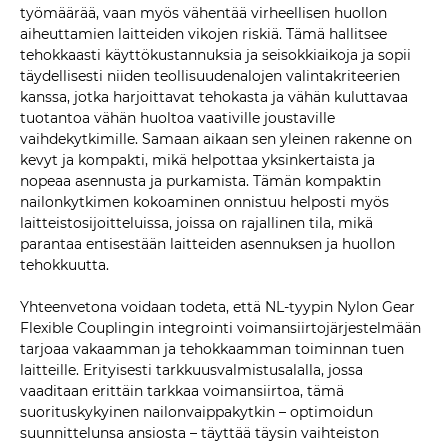
työmäärää, vaan myös vähentää virheellisen huollon
aiheuttamien laitteiden vikojen riskiä. Tämä hallitsee
tehokkaasti käyttökustannuksia ja seisokkiaikoja ja sopii
täydellisesti niiden teollisuudenalojen valintakriteerien
kanssa, jotka harjoittavat tehokasta ja vähän kuluttavaa
tuotantoa vähän huoltoa vaativille joustaville
vaihdekytkimille. Samaan aikaan sen yleinen rakenne on
kevyt ja kompakti, mikä helpottaa yksinkertaista ja
nopeaa asennusta ja purkamista. Tämän kompaktin
nailonkytkimen kokoaminen onnistuu helposti myös
laitteistosijoitteluissa, joissa on rajallinen tila, mikä
parantaa entisestään laitteiden asennuksen ja huollon
tehokkuutta.
Yhteenvetona voidaan todeta, että NL-tyypin Nylon Gear
Flexible Couplingin integrointi voimansiirtojärjestelmään
tarjoaa vakaamman ja tehokkaamman toiminnan tuen
laitteille. Erityisesti tarkkuusvalmistusalalla, jossa
vaaditaan erittäin tarkkaa voimansiirtoa, tämä
suorituskykyinen nailonvaippakytkin – optimoidun
suunnittelunsa ansiosta – täyttää täysin vaihteiston