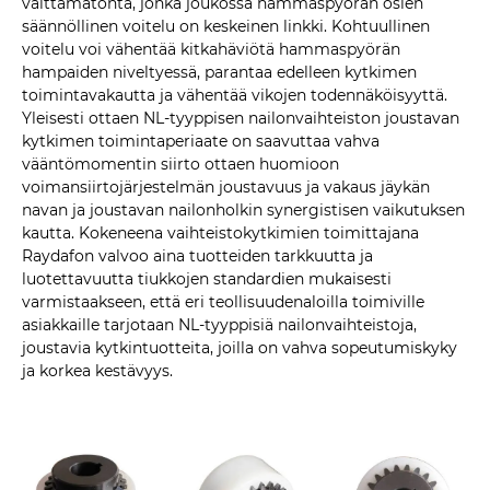
välttämätöntä, jonka joukossa hammaspyörän osien
säännöllinen voitelu on keskeinen linkki. Kohtuullinen
voitelu voi vähentää kitkahäviötä hammaspyörän
hampaiden niveltyessä, parantaa edelleen kytkimen
toimintavakautta ja vähentää vikojen todennäköisyyttä.
Yleisesti ottaen NL-tyyppisen nailonvaihteiston joustavan
kytkimen toimintaperiaate on saavuttaa vahva
vääntömomentin siirto ottaen huomioon
voimansiirtojärjestelmän joustavuus ja vakaus jäykän
navan ja joustavan nailonholkin synergistisen vaikutuksen
kautta. Kokeneena vaihteistokytkimien toimittajana
Raydafon valvoo aina tuotteiden tarkkuutta ja
luotettavuutta tiukkojen standardien mukaisesti
varmistaakseen, että eri teollisuudenaloilla toimiville
asiakkaille tarjotaan NL-tyyppisiä nailonvaihteistoja,
joustavia kytkintuotteita, joilla on vahva sopeutumiskyky
ja korkea kestävyys.