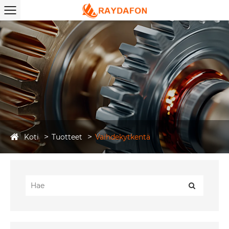
Koti
Tuotteet
Vaihdekytkentä