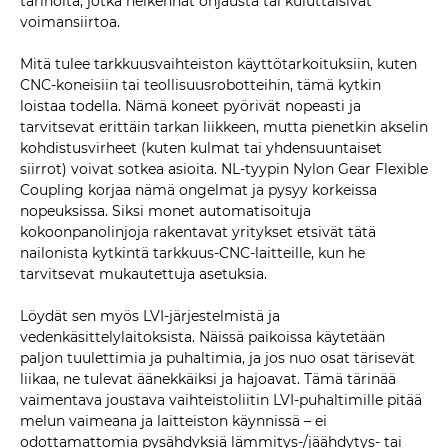
tärinöitä, jotka heikennät ohjausta tai kuluttaisivat
voimansiirtoa.
Mitä tulee tarkkuusvaihteiston käyttötarkoituksiin, kuten
CNC-koneisiin tai teollisuusrobotteihin, tämä kytkin
loistaa todella. Nämä koneet pyörivät nopeasti ja
tarvitsevat erittäin tarkan liikkeen, mutta pienetkin akselin
kohdistusvirheet (kuten kulmat tai yhdensuuntaiset
siirrot) voivat sotkea asioita. NL-tyypin Nylon Gear Flexible
Coupling korjaa nämä ongelmat ja pysyy korkeissa
nopeuksissa. Siksi monet automatisoituja
kokoonpanolinjoja rakentavat yritykset etsivät tätä
nailonista kytkintä tarkkuus-CNC-laitteille, kun he
tarvitsevat mukautettuja asetuksia.
Löydät sen myös LVI-järjestelmistä ja
vedenkäsittelylaitoksista. Näissä paikoissa käytetään
paljon tuulettimia ja puhaltimia, ja jos nuo osat tärisevät
liikaa, ne tulevat äänekkäiksi ja hajoavat. Tämä tärinää
vaimentava joustava vaihteistoliitin LVI-puhaltimille pitää
melun vaimeana ja laitteiston käynnissä – ei
odottamattomia pysähdyksiä lämmitys-/jäähdytys- tai