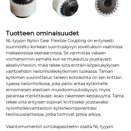
Tuotteen ominaisuudet
NL-tyypin Nylon Gear Flexible Coupling on erityisesti
suunniteltu korkean suorituskyvyn sovelluksiin vaativissa
mekaanisissa skenaarioissa. Se varmistaa vakaan
voimansiirron samalla kun se mukautuu joustavasti
akselivirheisiin, mikä tekee siitä erittäin kilpailukykyisen
vaihtoehdon nailonholkkikytkimien luokassa. Tämän
kytkimen suunnittelun tärkein kohokohta on sen erittäin
lujassa nailonholkissa, joka paitsi antaa kytkimelle
erinomaisen elastisen muodonmuutoskyvyn, myös
parantaa merkittävästi koko rakenteen kestävyyttä. Tämä
tekee siitä erityisen sopivan kriittiseksi joustavaksi
nylonholkkivaihteiston kytkinkomponentiksi
teollisuuslaitteissa, jotka toimivat pitkiä aikoja.
Vääntömomentin siirtokapasiteetin osalta NL-tyypin