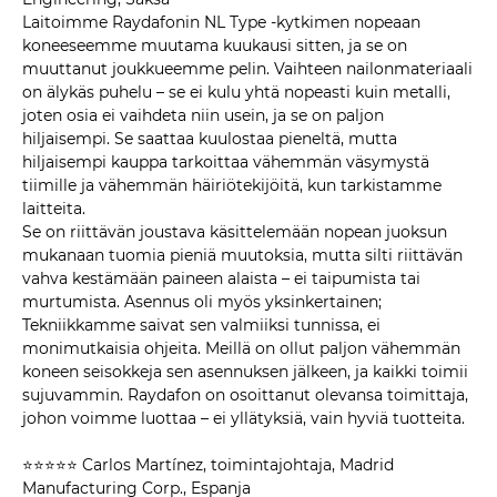
Laitoimme Raydafonin NL Type -kytkimen nopeaan
koneeseemme muutama kuukausi sitten, ja se on
muuttanut joukkueemme pelin. Vaihteen nailonmateriaali
on älykäs puhelu – se ei kulu yhtä nopeasti kuin metalli,
joten osia ei vaihdeta niin usein, ja se on paljon
hiljaisempi. Se saattaa kuulostaa pieneltä, mutta
hiljaisempi kauppa tarkoittaa vähemmän väsymystä
tiimille ja vähemmän häiriötekijöitä, kun tarkistamme
laitteita.
Se on riittävän joustava käsittelemään nopean juoksun
mukanaan tuomia pieniä muutoksia, mutta silti riittävän
vahva kestämään paineen alaista – ei taipumista tai
murtumista. Asennus oli myös yksinkertainen;
Tekniikkamme saivat sen valmiiksi tunnissa, ei
monimutkaisia ​​ohjeita. Meillä on ollut paljon vähemmän
koneen seisokkeja sen asennuksen jälkeen, ja kaikki toimii
sujuvammin. Raydafon on osoittanut olevansa toimittaja,
johon voimme luottaa – ei yllätyksiä, vain hyviä tuotteita.
⭐⭐⭐⭐⭐ Carlos Martínez, toimintajohtaja, Madrid
Manufacturing Corp., Espanja