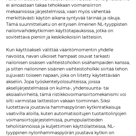
ei ainoastaan ​​takaa tehokkaan voimansiirron
mekaanisissa järjestelmissä, vaan myös vähentää
merkittävästi käytön aikana syntyvää tärinää ja iskuja.
Tämä suunnitteluetu on erityisen ilmeinen NL-tyyppisten
nailonvaihdekytkimien käyttötapauksissa, jotka on
sovitettava pieniin ja keskikokoisiin laitteisiin.
Kun käyttöakseli välittää vääntömomentin yhdelle
navoista, navan ulkoiset hampaat osuvat tarkasti
nailonisen sisäisen vaihteistoholkin sisähampaiden kanssa,
ja sitten nailoninen sisäinen vaihteistoholkki siirtää tehon
sujuvasti toiseen napaan, joka on liitetty käytettävään
akseliin. Jopa työskentelyolosuhteissa, joissa
akselijärjestelmässä on kulma-, yhdensuunta- tai
aksiaalivirheitä, tämä ristikkovoimansiirtomekanismi voi
silti varmistaa laitteiston vakaan toiminnan. Siksi
luotettavia joustavia hammaspyörien kytkinratkaisuja
vaativilla aloilla, kuten automatisoitujen tuotantolinjojen
voimansiirtojärjestelmissä, pumppulaitteiden
teholiitännöissä ja kuljettimien käyttölaitteissa, NL-
tyyppinen nylonhammaspyörän joustava kytkin on